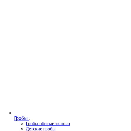
Гробы
Гробы обитые тканью
Детские гробы