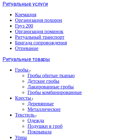
Ритуальные услуги
Кремация
Организация похорон
Груз 200
Организация поминок
Ритуальный транспорт
Бригада сопровождения
Отпевание
Ритуальные товары
Гробы
Гробы обитые тканью
Детские гробы
Лакированные гробы
Гробы комбинированные
Кресты
Деревянные
Металлические
Текстиль
Одежда
Подушки в гроб
Покрывала
Урны