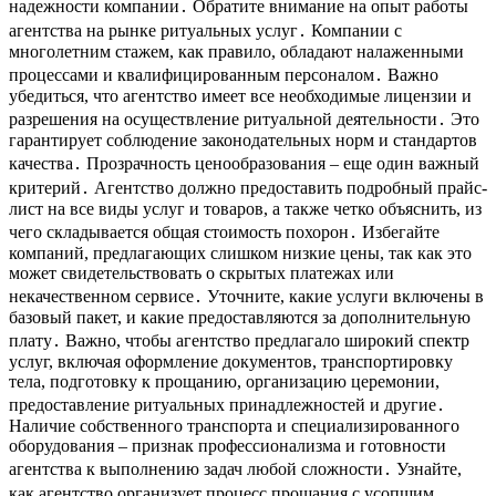
надежности компании․ Обратите внимание на опыт работы
агентства на рынке ритуальных услуг․ Компании с
многолетним стажем, как правило, обладают налаженными
процессами и квалифицированным персоналом․ Важно
убедиться, что агентство имеет все необходимые лицензии и
разрешения на осуществление ритуальной деятельности․ Это
гарантирует соблюдение законодательных норм и стандартов
качества․ Прозрачность ценообразования – еще один важный
критерий․ Агентство должно предоставить подробный прайс-
лист на все виды услуг и товаров, а также четко объяснить, из
чего складывается общая стоимость похорон․ Избегайте
компаний, предлагающих слишком низкие цены, так как это
может свидетельствовать о скрытых платежах или
некачественном сервисе․ Уточните, какие услуги включены в
базовый пакет, и какие предоставляются за дополнительную
плату․ Важно, чтобы агентство предлагало широкий спектр
услуг, включая оформление документов, транспортировку
тела, подготовку к прощанию, организацию церемонии,
предоставление ритуальных принадлежностей и другие․
Наличие собственного транспорта и специализированного
оборудования – признак профессионализма и готовности
агентства к выполнению задач любой сложности․ Узнайте,
как агентство организует процесс прощания с усопшим․