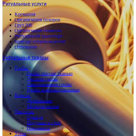
Ритуальные услуги
Кремация
Организация похорон
Груз 200
Организация поминок
Ритуальный транспорт
Бригада сопровождения
Отпевание
Ритуальные товары
Гробы
Гробы обитые тканью
Детские гробы
Лакированные гробы
Гробы комбинированные
Кресты
Деревянные
Металлические
Текстиль
Одежда
Подушки в гроб
Покрывала
Урны