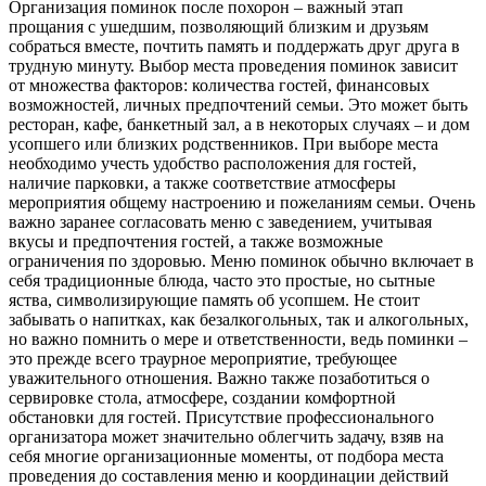
Организация поминок после похорон – важный этап
прощания с ушедшим, позволяющий близким и друзьям
собраться вместе, почтить память и поддержать друг друга в
трудную минуту. Выбор места проведения поминок зависит
от множества факторов: количества гостей, финансовых
возможностей, личных предпочтений семьи. Это может быть
ресторан, кафе, банкетный зал, а в некоторых случаях – и дом
усопшего или близких родственников. При выборе места
необходимо учесть удобство расположения для гостей,
наличие парковки, а также соответствие атмосферы
мероприятия общему настроению и пожеланиям семьи. Очень
важно заранее согласовать меню с заведением, учитывая
вкусы и предпочтения гостей, а также возможные
ограничения по здоровью. Меню поминок обычно включает в
себя традиционные блюда, часто это простые, но сытные
яства, символизирующие память об усопшем. Не стоит
забывать о напитках, как безалкогольных, так и алкогольных,
но важно помнить о мере и ответственности, ведь поминки –
это прежде всего траурное мероприятие, требующее
уважительного отношения. Важно также позаботиться о
сервировке стола, атмосфере, создании комфортной
обстановки для гостей. Присутствие профессионального
организатора может значительно облегчить задачу, взяв на
себя многие организационные моменты, от подбора места
проведения до составления меню и координации действий