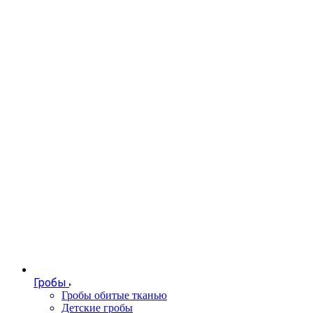
Гробы
Гробы обитые тканью
Детские гробы