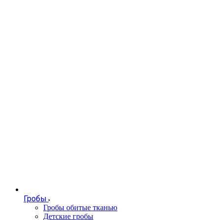
Гробы
Гробы обитые тканью
Детские гробы