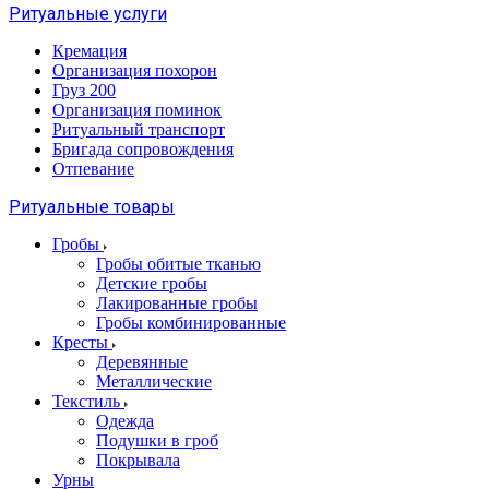
Ритуальные услуги
Кремация
Организация похорон
Груз 200
Организация поминок
Ритуальный транспорт
Бригада сопровождения
Отпевание
Ритуальные товары
Гробы
Гробы обитые тканью
Детские гробы
Лакированные гробы
Гробы комбинированные
Кресты
Деревянные
Металлические
Текстиль
Одежда
Подушки в гроб
Покрывала
Урны