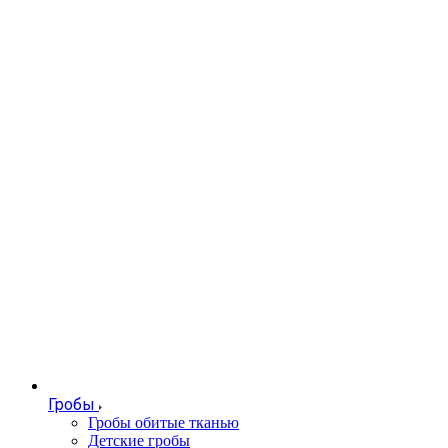
Гробы
Гробы обитые тканью
Детские гробы