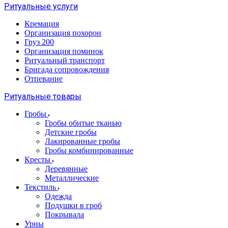
Ритуальные услуги
Кремация
Организация похорон
Груз 200
Организация поминок
Ритуальный транспорт
Бригада сопровождения
Отпевание
Ритуальные товары
Гробы
Гробы обитые тканью
Детские гробы
Лакированные гробы
Гробы комбинированные
Кресты
Деревянные
Металлические
Текстиль
Одежда
Подушки в гроб
Покрывала
Урны