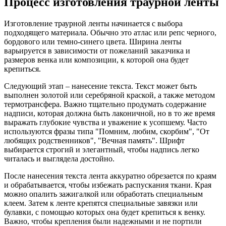
Процесс изготовления траурной ленты
Изготовление траурной ленты начинается с выбора
подходящего материала. Обычно это атлас или репс черного,
бордового или темно-синего цвета. Ширина ленты
варьируется в зависимости от пожеланий заказчика и
размеров венка или композиции, к которой она будет
крепиться.
Следующий этап – нанесение текста. Текст может быть
выполнен золотой или серебряной краской, а также методом
термотрансфера. Важно тщательно продумать содержание
надписи, которая должна быть лаконичной, но в то же время
выражать глубокие чувства и уважение к усопшему. Часто
используются фразы типа "Помним, любим, скорбим", "От
любящих родственников", "Вечная память". Шрифт
выбирается строгий и элегантный, чтобы надпись легко
читалась и выглядела достойно.
После нанесения текста лента аккуратно обрезается по краям
и обрабатывается, чтобы избежать распускания ткани. Края
можно опалить зажигалкой или обработать специальным
клеем. Затем к ленте крепятся специальные завязки или
булавки, с помощью которых она будет крепиться к венку.
Важно, чтобы крепления были надежными и не портили