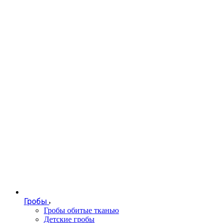
Гробы
Гробы обитые тканью
Детские гробы