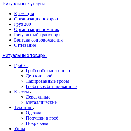
Ритуальные услуги
Кремация
Организация похорон
Груз 200
Организация поминок
Ритуальный транспорт
Бригада сопровождения
Отпевание
Ритуальные товары
Гробы
Гробы обитые тканью
Детские гробы
Лакированные гробы
Гробы комбинированные
Кресты
Деревянные
Металлические
Текстиль
Одежда
Подушки в гроб
Покрывала
Урны