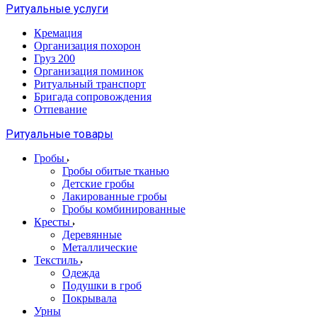
Ритуальные услуги
Кремация
Организация похорон
Груз 200
Организация поминок
Ритуальный транспорт
Бригада сопровождения
Отпевание
Ритуальные товары
Гробы
Гробы обитые тканью
Детские гробы
Лакированные гробы
Гробы комбинированные
Кресты
Деревянные
Металлические
Текстиль
Одежда
Подушки в гроб
Покрывала
Урны