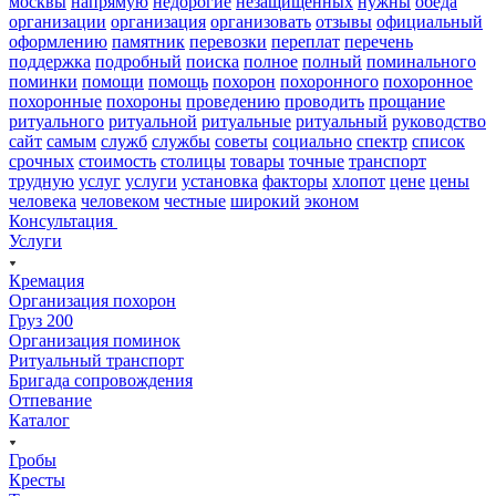
москвы
напрямую
недорогие
незащищенных
нужны
обеда
организации
организация
организовать
отзывы
официальный
оформлению
памятник
перевозки
переплат
перечень
поддержка
подробный
поиска
полное
полный
поминального
поминки
помощи
помощь
похорон
похоронного
похоронное
похоронные
похороны
проведению
проводить
прощание
ритуального
ритуальной
ритуальные
ритуальный
руководство
сайт
самым
служб
службы
советы
социально
спектр
список
срочных
стоимость
столицы
товары
точные
транспорт
трудную
услуг
услуги
установка
факторы
хлопот
цене
цены
человека
человеком
честные
широкий
эконом
Консультация
Услуги
Кремация
Организация похорон
Груз 200
Организация поминок
Ритуальный транспорт
Бригада сопровождения
Отпевание
Каталог
Гробы
Кресты