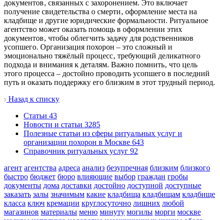
документов‚ связанных с захоронением. Это включает
получение свидетельства о смерти‚ оформление места на
кладбище и другие юридические формальности. Ритуальное
агентство может оказать помощь в оформлении этих
документов‚ чтобы облегчить задачу для родственников
усопшего. Организация похорон – это сложный и
эмоционально тяжёлый процесс‚ требующий деликатного
подхода и внимания к деталям. Важно помнить‚ что цель
этого процесса – достойно проводить усопшего в последний
путь и оказать поддержку его близким в этот трудный период.
Назад к списку
Cтатьи
43
Новости и статьи
3285
Полезные статьи из сферы ритуальных услуг и
организации похорон в Москве
643
Справочник ритуальных услуг
92
агент
агентства
адреса
анализ
безупречная
близким
близкого
быстро
бюджет
бюро
влияющие
выбор
граждан
гробы
документы
дома
доставки
достойно
доступной
доступные
заказать
залы
значимым
какие
кладбища
кладбищам
кладбище
класса
ключ
кремации
круглосуточно
лишних
любой
магазинов
материалы
меню
минуту
могилы
морги
москве