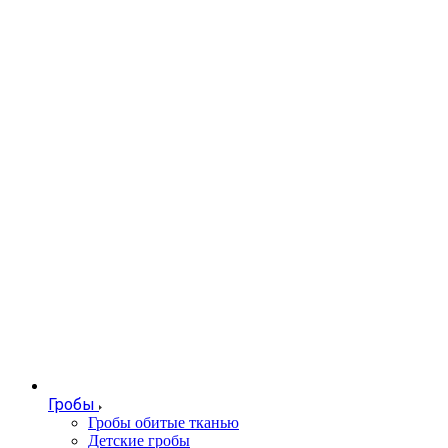
Гробы
Гробы обитые тканью
Детские гробы