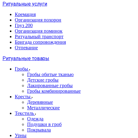
Ритуальные услуги
Кремация
Организация похорон
Груз 200
Организация поминок
Ритуальный транспорт
Бригада сопровождения
Отпевание
Ритуальные товары
Гробы
Гробы обитые тканью
Детские гробы
Лакированные гробы
Гробы комбинированные
Кресты
Деревянные
Металлические
Текстиль
Одежда
Подушки в гроб
Покрывала
Урны