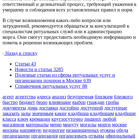
ответственный и деликатный процесс, требующий уважения к
умершему и соблюдения всех установленных правил и норм.
В случае возникновения каких-либо вопросов или
затруднений, рекомендуется обращаться за консультацией к
специалистам ритуальных служб или в администрацию
морга. Они смогут предоставить необходимую информацию и
помочь в решении возникающих проблем.
Назад к списку
Cтатьи
43
Новости и статьи
3285
Полезные статьи из сферы ритуальных услуг и
организации похорон в Москве
639
Справочник ритуальных услуг
88
агент
агентства
адреса
анализ
безупречная
близким
близкого
быстро
бюджет
бюро
влияющие
выбор
граждан
гробы
документы
дома
доставки
достойно
доступной
доступные
заказать
залы
значимым
какие
кладбища
кладбищам
кладбище
класса
ключ
кремации
круглосуточно
лишних
любой
магазинов
материалы
меню
минуту
могилы
морги
москве
москвы
напрямую
недорогие
незащищенных
нужны
обеда
организации
организация
организовать
отзывы
официальный