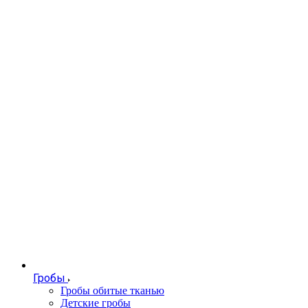
Гробы
Гробы обитые тканью
Детские гробы