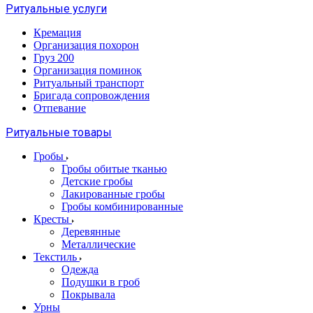
Ритуальные услуги
Кремация
Организация похорон
Груз 200
Организация поминок
Ритуальный транспорт
Бригада сопровождения
Отпевание
Ритуальные товары
Гробы
Гробы обитые тканью
Детские гробы
Лакированные гробы
Гробы комбинированные
Кресты
Деревянные
Металлические
Текстиль
Одежда
Подушки в гроб
Покрывала
Урны