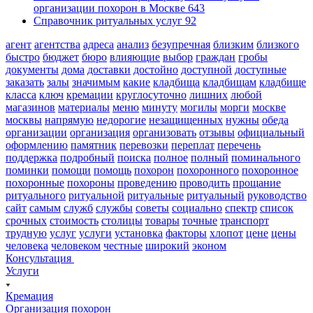
организации похорон в Москве
643
Справочник ритуальных услуг
92
агент
агентства
адреса
анализ
безупречная
близким
близкого
быстро
бюджет
бюро
влияющие
выбор
граждан
гробы
документы
дома
доставки
достойно
доступной
доступные
заказать
залы
значимым
какие
кладбища
кладбищам
кладбище
класса
ключ
кремации
круглосуточно
лишних
любой
магазинов
материалы
меню
минуту
могилы
морги
москве
москвы
напрямую
недорогие
незащищенных
нужны
обеда
организации
организация
организовать
отзывы
официальный
оформлению
памятник
перевозки
переплат
перечень
поддержка
подробный
поиска
полное
полный
поминального
поминки
помощи
помощь
похорон
похоронного
похоронное
похоронные
похороны
проведению
проводить
прощание
ритуального
ритуальной
ритуальные
ритуальный
руководство
сайт
самым
служб
службы
советы
социально
спектр
список
срочных
стоимость
столицы
товары
точные
транспорт
трудную
услуг
услуги
установка
факторы
хлопот
цене
цены
человека
человеком
честные
широкий
эконом
Консультация
Услуги
Кремация
Организация похорон