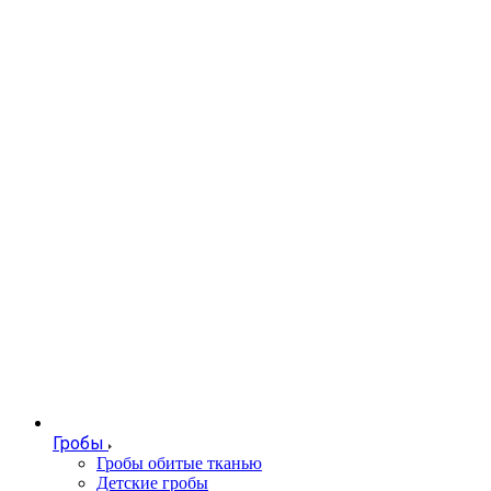
Гробы
Гробы обитые тканью
Детские гробы