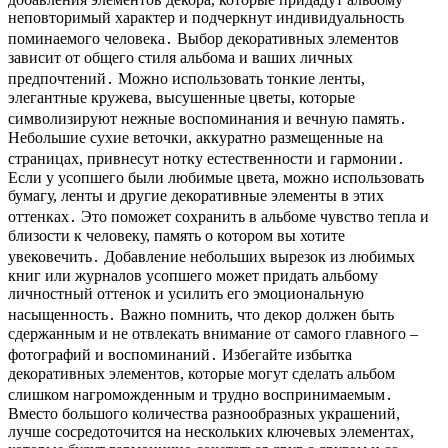
неповторимый характер и подчеркнут индивидуальность
поминаемого человека․ Выбор декоративных элементов
зависит от общего стиля альбома и ваших личных
предпочтений․ Можно использовать тонкие ленты,
элегантные кружева, высушенные цветы, которые
символизируют нежные воспоминания и вечную память․
Небольшие сухие веточки, аккуратно размещенные на
страницах, привнесут нотку естественности и гармонии․
Если у усопшего были любимые цвета, можно использовать
бумагу, ленты и другие декоративные элементы в этих
оттенках․ Это поможет сохранить в альбоме чувство тепла и
близости к человеку, память о котором вы хотите
увековечить․ Добавление небольших вырезок из любимых
книг или журналов усопшего может придать альбому
личностный оттенок и усилить его эмоциональную
насыщенность․ Важно помнить, что декор должен быть
сдержанным и не отвлекать внимание от самого главного –
фотографий и воспоминаний․ Избегайте избытка
декоративных элементов, которые могут сделать альбом
слишком нагроможденным и трудно воспринимаемым․
Вместо большого количества разнообразных украшений,
лучше сосредоточится на нескольких ключевых элементах,