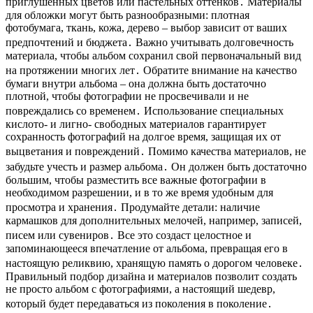
приглушенных цветов или пастельных оттенков․ Материалы
для обложки могут быть разнообразными: плотная
фотобумага, ткань, кожа, дерево – выбор зависит от ваших
предпочтений и бюджета․ Важно учитывать долговечность
материала, чтобы альбом сохранил свой первоначальный вид
на протяжении многих лет․ Обратите внимание на качество
бумаги внутри альбома – она должна быть достаточно
плотной, чтобы фотографии не просвечивали и не
повреждались со временем․ Использование специальных
кислото- и лигно- свободных материалов гарантирует
сохранность фотографий на долгое время, защищая их от
выцветания и повреждений․ Помимо качества материалов, не
забудьте учесть и размер альбома․ Он должен быть достаточно
большим, чтобы разместить все важные фотографии в
необходимом разрешении, и в то же время удобным для
просмотра и хранения․ Продумайте детали: наличие
кармашков для дополнительных мелочей, например, записей,
писем или сувениров․ Все это создаст целостное и
запоминающееся впечатление от альбома, превращая его в
настоящую реликвию, хранящую память о дорогом человеке․
Правильный подбор дизайна и материалов позволит создать
не просто альбом с фотографиями, а настоящий шедевр,
который будет передаваться из поколения в поколение․