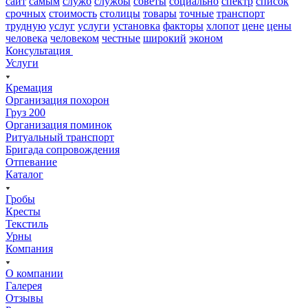
сайт
самым
служб
службы
советы
социально
спектр
список
срочных
стоимость
столицы
товары
точные
транспорт
трудную
услуг
услуги
установка
факторы
хлопот
цене
цены
человека
человеком
честные
широкий
эконом
Консультация
Услуги
Кремация
Организация похорон
Груз 200
Организация поминок
Ритуальный транспорт
Бригада сопровождения
Отпевание
Каталог
Гробы
Кресты
Текстиль
Урны
Компания
О компании
Галерея
Отзывы