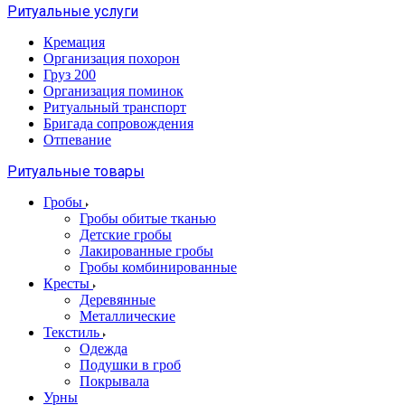
Ритуальные услуги
Кремация
Организация похорон
Груз 200
Организация поминок
Ритуальный транспорт
Бригада сопровождения
Отпевание
Ритуальные товары
Гробы
Гробы обитые тканью
Детские гробы
Лакированные гробы
Гробы комбинированные
Кресты
Деревянные
Металлические
Текстиль
Одежда
Подушки в гроб
Покрывала
Урны