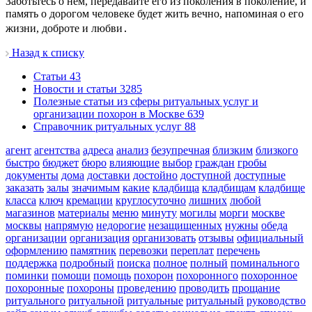
Заботьтесь о нем, передавайте его из поколения в поколение, и
память о дорогом человеке будет жить вечно, напоминая о его
жизни, доброте и любви․
Назад к списку
Cтатьи
43
Новости и статьи
3285
Полезные статьи из сферы ритуальных услуг и
организации похорон в Москве
639
Справочник ритуальных услуг
88
агент
агентства
адреса
анализ
безупречная
близким
близкого
быстро
бюджет
бюро
влияющие
выбор
граждан
гробы
документы
дома
доставки
достойно
доступной
доступные
заказать
залы
значимым
какие
кладбища
кладбищам
кладбище
класса
ключ
кремации
круглосуточно
лишних
любой
магазинов
материалы
меню
минуту
могилы
морги
москве
москвы
напрямую
недорогие
незащищенных
нужны
обеда
организации
организация
организовать
отзывы
официальный
оформлению
памятник
перевозки
переплат
перечень
поддержка
подробный
поиска
полное
полный
поминального
поминки
помощи
помощь
похорон
похоронного
похоронное
похоронные
похороны
проведению
проводить
прощание
ритуального
ритуальной
ритуальные
ритуальный
руководство