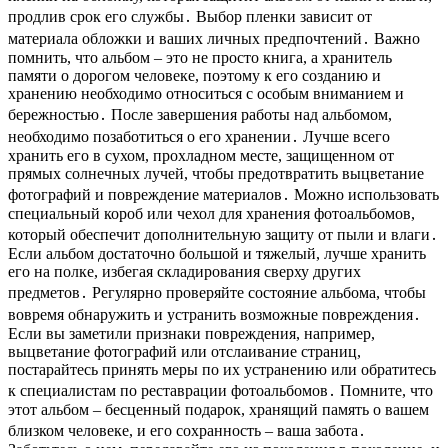
продлив срок его службы․ Выбор пленки зависит от
материала обложки и ваших личных предпочтений․ Важно
помнить, что альбом – это не просто книга, а хранитель
памяти о дорогом человеке, поэтому к его созданию и
хранению необходимо относиться с особым вниманием и
бережностью․ После завершения работы над альбомом,
необходимо позаботиться о его хранении․ Лучше всего
хранить его в сухом, прохладном месте, защищенном от
прямых солнечных лучей, чтобы предотвратить выцветание
фотографий и повреждение материалов․ Можно использовать
специальный короб или чехол для хранения фотоальбомов,
который обеспечит дополнительную защиту от пыли и влаги․
Если альбом достаточно большой и тяжелый, лучше хранить
его на полке, избегая складирования сверху других
предметов․ Регулярно проверяйте состояние альбома, чтобы
вовремя обнаружить и устранить возможные повреждения․
Если вы заметили признаки повреждения, например,
выцветание фотографий или отслаивание страниц,
постарайтесь принять меры по их устранению или обратитесь
к специалистам по реставрации фотоальбомов․ Помните, что
этот альбом – бесценный подарок, хранящий память о вашем
близком человеке, и его сохранность – ваша забота․