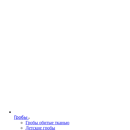
Гробы
Гробы обитые тканью
Детские гробы