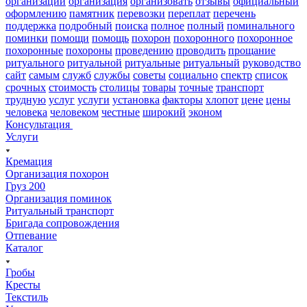
организации
организация
организовать
отзывы
официальный
оформлению
памятник
перевозки
переплат
перечень
поддержка
подробный
поиска
полное
полный
поминального
поминки
помощи
помощь
похорон
похоронного
похоронное
похоронные
похороны
проведению
проводить
прощание
ритуального
ритуальной
ритуальные
ритуальный
руководство
сайт
самым
служб
службы
советы
социально
спектр
список
срочных
стоимость
столицы
товары
точные
транспорт
трудную
услуг
услуги
установка
факторы
хлопот
цене
цены
человека
человеком
честные
широкий
эконом
Консультация
Услуги
Кремация
Организация похорон
Груз 200
Организация поминок
Ритуальный транспорт
Бригада сопровождения
Отпевание
Каталог
Гробы
Кресты
Текстиль