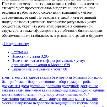
Постепенно меняющиеся ожидания и требования клиентов
стимулируют профессионалов внедрять инновационные
решения и заботиться о сохранении традиций с учётом
современных реалий․ В результате такой интегративный
подход позволит улучшить восприятие ритуальных услуг
обществом‚ укрепить роль этих сервисов в социальной
структуре‚ а также сформировать устойчивые бизнес-модели‚
обеспечивающие стабильность и развитие отрасли в будущем․
Назад к списку
Cтатьи
43
Новости и статьи
3285
Полезные статьи из сферы ритуальных услуг и
организации похорон в Москве
639
Справочник ритуальных услуг
88
агент
агентства
адреса
анализ
безупречная
близким
близкого
быстро
бюджет
бюро
влияющие
выбор
граждан
гробы
документы
дома
доставки
достойно
доступной
доступные
заказать
залы
значимым
какие
кладбища
кладбищам
кладбище
класса
ключ
кремации
круглосуточно
лишних
любой
магазинов
материалы
меню
минуту
могилы
морги
москве
москвы
напрямую
недорогие
незащищенных
нужны
обеда