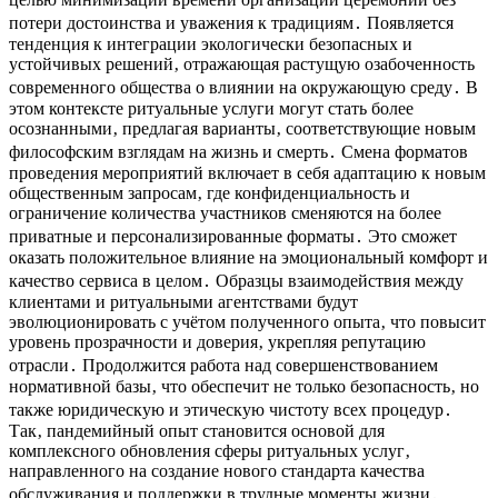
потери достоинства и уважения к традициям․ Появляется
тенденция к интеграции экологически безопасных и
устойчивых решений‚ отражающая растущую озабоченность
современного общества о влиянии на окружающую среду․ В
этом контексте ритуальные услуги могут стать более
осознанными‚ предлагая варианты‚ соответствующие новым
философским взглядам на жизнь и смерть․ Смена форматов
проведения мероприятий включает в себя адаптацию к новым
общественным запросам‚ где конфиденциальность и
ограничение количества участников сменяются на более
приватные и персонализированные форматы․ Это сможет
оказать положительное влияние на эмоциональный комфорт и
качество сервиса в целом․ Образцы взаимодействия между
клиентами и ритуальными агентствами будут
эволюционировать с учётом полученного опыта‚ что повысит
уровень прозрачности и доверия‚ укрепляя репутацию
отрасли․ Продолжится работа над совершенствованием
нормативной базы‚ что обеспечит не только безопасность‚ но
также юридическую и этическую чистоту всех процедур․
Так‚ пандемийный опыт становится основой для
комплексного обновления сферы ритуальных услуг‚
направленного на создание нового стандарта качества
обслуживания и поддержки в трудные моменты жизни․