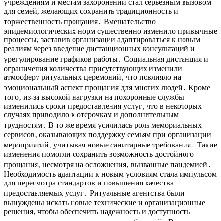
учреждениям и местам захоронений стал серьёзным вызовом
для семей‚ желающих сохранить традиционность и
торжественность прощания․ Вмешательство
эпидемиологических норм существенно изменило привычные
процессы‚ заставив организации адаптироваться к новым
реалиям через введение дистанционных консультаций и
урегулирование графиков работы․ Социальная дистанция и
ограничения количества присутствующих изменили
атмосферу ритуальных церемоний‚ что повлияло на
эмоциональный аспект прощания для многих людей․ Кроме
того‚ из-за высокой нагрузки на похоронные службы
изменились сроки предоставления услуг‚ что в некоторых
случаях приводило к отсрочкам и дополнительным
трудностям․ В то же время усилилась роль мемориальных
сервисов‚ оказывающих поддержку семьям при организации
мероприятий‚ учитывая новые санитарные требования․ Такие
изменения помогли сохранить возможность достойного
прощания‚ несмотря на осложнения‚ вызванные пандемией․
Необходимость адаптации к новым условиям стала импульсом
для пересмотра стандартов и повышения качества
предоставляемых услуг․ Ритуальные агентства были
вынуждены искать новые технические и организационные
решения‚ чтобы обеспечить надежность и доступность