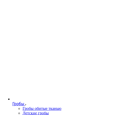
Гробы
Гробы обитые тканью
Детские гробы