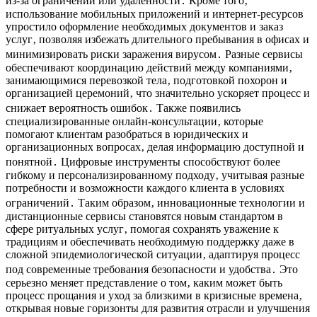
из-за ограничений или удаленности․ Кроме того‚
использование мобильных приложений и интернет-ресурсов
упростило оформление необходимых документов и заказ
услуг‚ позволяя избежать длительного пребывания в офисах и
минимизировать риски заражения вирусом․ Разные сервисы
обеспечивают координацию действий между компаниями‚
занимающимися перевозкой тела‚ подготовкой похорон и
организацией церемоний‚ что значительно ускоряет процесс и
снижает вероятность ошибок․ Также появились
специализированные онлайн-консультации‚ которые
помогают клиентам разобраться в юридических и
организационных вопросах‚ делая информацию доступной и
понятной․ Цифровые инструменты способствуют более
гибкому и персонализированному подходу‚ учитывая разные
потребности и возможности каждого клиента в условиях
ограничений․ Таким образом‚ инновационные технологии и
дистанционные сервисы становятся новым стандартом в
сфере ритуальных услуг‚ помогая сохранять уважение к
традициям и обеспечивать необходимую поддержку даже в
сложной эпидемиологической ситуации‚ адаптируя процесс
под современные требования безопасности и удобства․ Это
серьезно меняет представление о том‚ каким может быть
процесс прощания и уход за близкими в кризисные времена‚
открывая новые горизонты для развития отрасли и улучшения