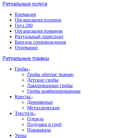
Ритуальные услуги
Кремация
Организация похорон
Груз 200
Организация поминок
Ритуальный транспорт
Бригада сопровождения
Отпевание
Ритуальные товары
Гробы
Гробы обитые тканью
Детские гробы
Лакированные гробы
Гробы комбинированные
Кресты
Деревянные
Металлические
Текстиль
Одежда
Подушки в гроб
Покрывала
Урны