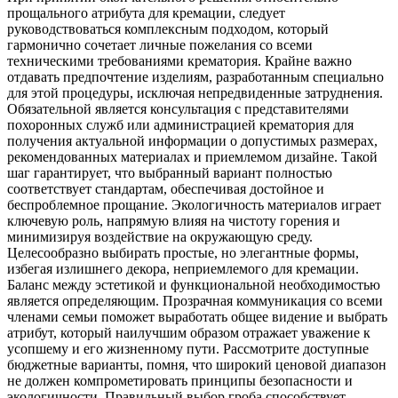
прощального атрибута для кремации, следует
руководствоваться комплексным подходом, который
гармонично сочетает личные пожелания со всеми
техническими требованиями крематория. Крайне важно
отдавать предпочтение изделиям, разработанным специально
для этой процедуры, исключая непредвиденные затруднения.
Обязательной является консультация с представителями
похоронных служб или администрацией крематория для
получения актуальной информации о допустимых размерах,
рекомендованных материалах и приемлемом дизайне. Такой
шаг гарантирует, что выбранный вариант полностью
соответствует стандартам, обеспечивая достойное и
беспроблемное прощание. Экологичность материалов играет
ключевую роль, напрямую влияя на чистоту горения и
минимизируя воздействие на окружающую среду.
Целесообразно выбирать простые, но элегантные формы,
избегая излишнего декора, неприемлемого для кремации.
Баланс между эстетикой и функциональной необходимостью
является определяющим. Прозрачная коммуникация со всеми
членами семьи поможет выработать общее видение и выбрать
атрибут, который наилучшим образом отражает уважение к
усопшему и его жизненному пути. Рассмотрите доступные
бюджетные варианты, помня, что широкий ценовой диапазон
не должен компрометировать принципы безопасности и
экологичности. Правильный выбор гроба способствует