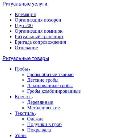
Ритуальные услуги
Кремация
Организация похорон
Груз 200
Организация поминок
Ритуальный транспорт
Бригада сопровождения
Отпевание
Ритуальные товары
Гробы
Гробы обитые тканью
Детские гробы
Лакированные гробы
Гробы комбинированные
Кресты
Деревянные
Металлические
Текстиль
Одежда
Подушки в гроб
Покрывала
Урны