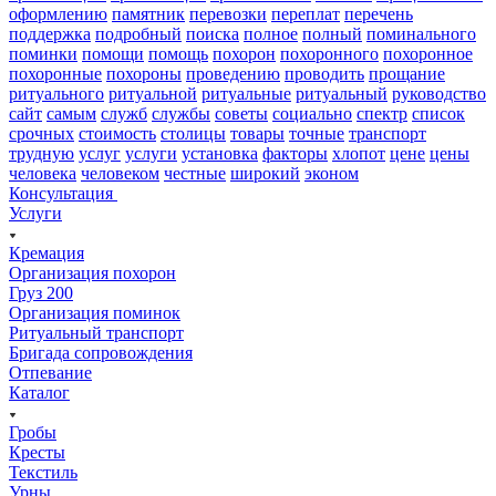
оформлению
памятник
перевозки
переплат
перечень
поддержка
подробный
поиска
полное
полный
поминального
поминки
помощи
помощь
похорон
похоронного
похоронное
похоронные
похороны
проведению
проводить
прощание
ритуального
ритуальной
ритуальные
ритуальный
руководство
сайт
самым
служб
службы
советы
социально
спектр
список
срочных
стоимость
столицы
товары
точные
транспорт
трудную
услуг
услуги
установка
факторы
хлопот
цене
цены
человека
человеком
честные
широкий
эконом
Консультация
Услуги
Кремация
Организация похорон
Груз 200
Организация поминок
Ритуальный транспорт
Бригада сопровождения
Отпевание
Каталог
Гробы
Кресты
Текстиль
Урны