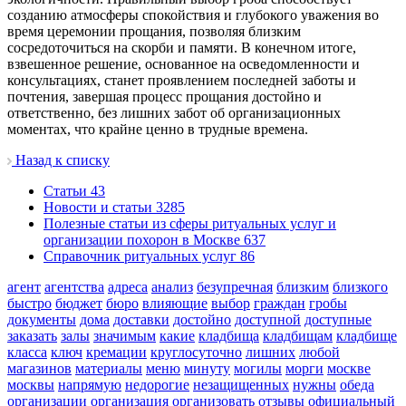
созданию атмосферы спокойствия и глубокого уважения во
время церемонии прощания, позволяя близким
сосредоточиться на скорби и памяти. В конечном итоге,
взвешенное решение, основанное на осведомленности и
консультациях, станет проявлением последней заботы и
почтения, завершая процесс прощания достойно и
ответственно, без лишних забот об организационных
моментах, что крайне ценно в трудные времена.
Назад к списку
Cтатьи
43
Новости и статьи
3285
Полезные статьи из сферы ритуальных услуг и
организации похорон в Москве
637
Справочник ритуальных услуг
86
агент
агентства
адреса
анализ
безупречная
близким
близкого
быстро
бюджет
бюро
влияющие
выбор
граждан
гробы
документы
дома
доставки
достойно
доступной
доступные
заказать
залы
значимым
какие
кладбища
кладбищам
кладбище
класса
ключ
кремации
круглосуточно
лишних
любой
магазинов
материалы
меню
минуту
могилы
морги
москве
москвы
напрямую
недорогие
незащищенных
нужны
обеда
организации
организация
организовать
отзывы
официальный