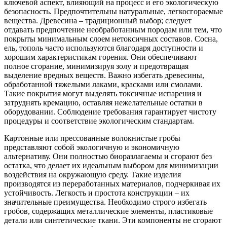
ключевой аспект, влияющий на процесс и его экологическую
безопасность. Предпочтительны натуральные, легкосгораемые
вещества. Древесина – традиционный выбор; следует
отдавать предпочтение необработанным породам или тем, что
покрыты минимальным слоем нетоксичных составов. Сосна,
ель, тополь часто используются благодаря доступности и
хорошим характеристикам горения. Они обеспечивают
полное сгорание, минимизируя золу и предотвращая
выделение вредных веществ. Важно избегать древесины,
обработанной тяжелыми лаками, красками или смолами.
Такие покрытия могут выделять токсичные испарения и
затруднять кремацию, оставляя нежелательные остатки в
оборудовании. Соблюдение требования гарантирует чистоту
процедуры и соответствие экологическим стандартам.
Картонные или прессованные волокнистые гробы
представляют собой экологичную и экономичную
альтернативу. Они полностью биоразлагаемы и сгорают без
остатка, что делает их идеальным выбором для минимизации
воздействия на окружающую среду. Такие изделия
производятся из переработанных материалов, подчеркивая их
устойчивость. Легкость и простота конструкции – их
значительные преимущества. Необходимо строго избегать
гробов, содержащих металлические элементы, пластиковые
детали или синтетические ткани. Эти компоненты не сгорают