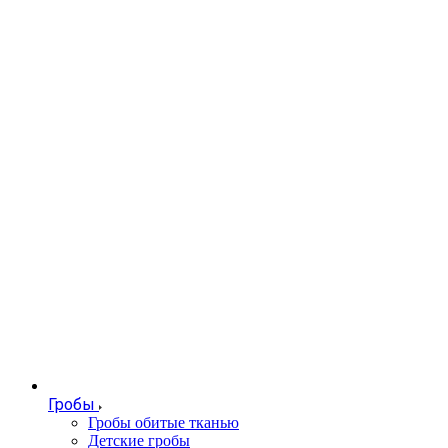
Гробы
Гробы обитые тканью
Детские гробы