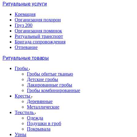
Ритуальные услуги
Кремация
Организация похорон
Груз 200
Организация поминок
Ритуальный транспорт
Бригада сопровождения
Отпевание
Ритуальные товары
Гробы
Гробы обитые тканью
Детские гробы
Лакированные гробы
Гробы комбинированные
Кресты
Деревянные
Металлические
Текстиль
Одежда
Подушки в гроб
Покрывала
Урны