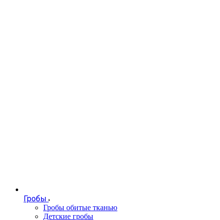
Гробы
Гробы обитые тканью
Детские гробы