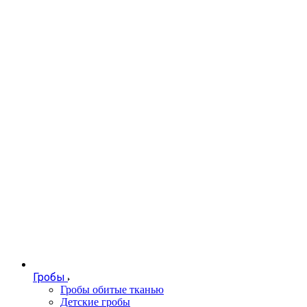
Гробы
Гробы обитые тканью
Детские гробы