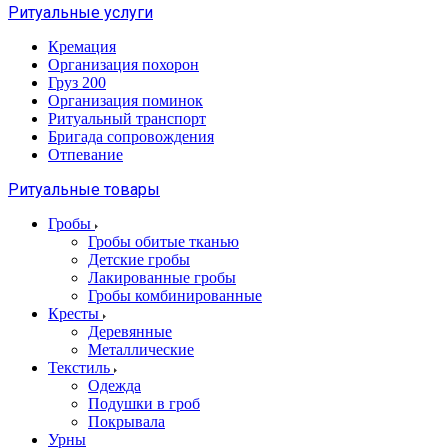
Ритуальные услуги
Кремация
Организация похорон
Груз 200
Организация поминок
Ритуальный транспорт
Бригада сопровождения
Отпевание
Ритуальные товары
Гробы
Гробы обитые тканью
Детские гробы
Лакированные гробы
Гробы комбинированные
Кресты
Деревянные
Металлические
Текстиль
Одежда
Подушки в гроб
Покрывала
Урны