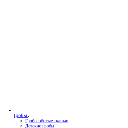
Гробы
Гробы обитые тканью
Детские гробы