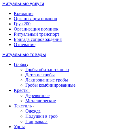
Ритуальные услуги
Кремация
Организация похорон
Груз 200
Организация поминок
Ритуальный транспорт
Бригада сопровождения
Отпевание
Ритуальные товары
Гробы
Гробы обитые тканью
Детские гробы
Лакированные гробы
Гробы комбинированные
Кресты
Деревянные
Металлические
Текстиль
Одежда
Подушки в гроб
Покрывала
Урны