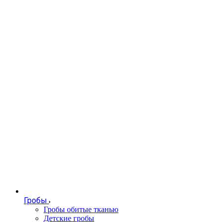
Гробы
Гробы обитые тканью
Детские гробы