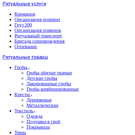
Ритуальные услуги
Кремация
Организация похорон
Груз 200
Организация поминок
Ритуальный транспорт
Бригада сопровождения
Отпевание
Ритуальные товары
Гробы
Гробы обитые тканью
Детские гробы
Лакированные гробы
Гробы комбинированные
Кресты
Деревянные
Металлические
Текстиль
Одежда
Подушки в гроб
Покрывала
Урны