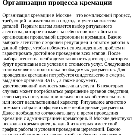
Организация процесса кремации
Организация кремации в Москве – это комплексный процесс‚
требующий внимательного подхода и учета множества
деталей. Первым шагом является выбор ритуального
агентства‚ которое возьмет на себя основные заботы по
организации прощальной церемонии и кремации. Важно
выбрать агентство с хорошей репутацией и опытом работы в
данной сфере‚ чтобы избежать непредвиденных проблем и
гарантировать достойное проведение всех этапов. После
выбора агентства необходимо заключить договор‚ в котором
будут прописаны все условия и стоимость услуг. Следующим
этапом является подготовка необходимых документов. Для
проведения кремации потребуется свидетельство о смерти‚
выданное органами ЗАГС‚ а также документ‚
удостоверяющий личность заказчика услуги. В некоторых
случаях может потребоваться разрешение органов следствия‚
если смерть наступила при невыясненных обстоятельствах
или носит насильственный характер. Ритуальное агентство
поможет собрать и оформить все необходимые документы.
Далее необходимо согласовать дату и время проведения
кремации с администрацией крематория. В Москве действуют
несколько крематориев‚ каждый из которых имеет свой
график работы и условия проведения церемоний. Важно
заранее забронировать время‚ чтобы избежать задержек и