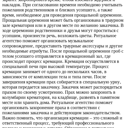
накладок. При согласовании времени необходимо учитывать
пожелания родственников и близких усопшего‚ а также
время‚ необходимое для проведения прощальной церемонии.
Прощальная церемония может быть организована в траурном
зале крематория или в другом месте по желанию заказчика. В
ходе церемонии родственники и друзья могут проститься с
усопшим‚ произнести речь‚ возложить цветы. Ритуальное
агентство поможет организовать музыкальное
сопровождение‚ предоставить траурные аксессуары и другие
необходимые атрибуты. После прощальной церемонии гроб с
телом усопшего отправляется в кремационный зал‚ где
происходит процесс кремации. Кремация осуществляется в
специальной печи при высокой температуре. Процесс
кремации занимает от одного до нескольких часов‚ в
зависимости от комплекции тела и типа печи. После
завершения кремации прах собирается в специальную урну‚
которая передается заказчику. Заказчик может распорядиться
прахом по своему усмотрению. Прах можно захоронить в
колумбарии крематория‚ на кладбище‚ развеять в памятном
месте или хранить дома. Ритуальное агентство поможет
организовать захоронение праха в соответствии с
пожеланиями заказчика и действующим законодательством.
Важно помнить‚ что организация кремации – это сложный и
ответственный процесс‚ требующий профессионального