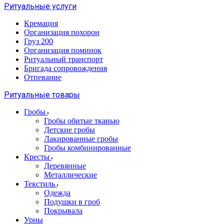
Ритуальные услуги
Кремация
Организация похорон
Груз 200
Организация поминок
Ритуальный транспорт
Бригада сопровождения
Отпевание
Ритуальные товары
Гробы
Гробы обитые тканью
Детские гробы
Лакированные гробы
Гробы комбинированные
Кресты
Деревянные
Металлические
Текстиль
Одежда
Подушки в гроб
Покрывала
Урны