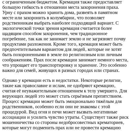
с ограниченным бюджетом. Кремация также предоставляет
большую гибкость в отношении места захоронения праха.
Урну с прахом можно хранить дома‚ развеять в памятном
месте или захоронить в колумбарии‚ что позволяет
родственникам выбрать наиболее подходящий вариант. С
экологической точки зрения кремация считается более
щадящим способом захоронения‚ чем традиционное
погребение‚ так как не занимает землю и не загрязняет почву
продуктами разложения. Кроме того‚ кремация может быть
предпочтительным вариантом для людей‚ которые не хотят
быть похороненными в земле по религиозным или личным
соображениям. Прах после кремации занимает немного места‚
что упрощает его транспортировку и хранение. Это особенно
важно для семей‚ живущих в разных городах или странах.
Однако у кремации есть и недостатки. Некоторые религии‚
такие как православие и ислам‚ не одобряют кремацию‚
считая её неуважительным отношением к телу умершего. Для
верующих людей это может стать серьёзным препятствием.
Процесс кремации может быть эмоционально тяжёлым для
родственников‚ особенно если они не знакомы с этой
процедурой. Вид огня и печи может вызвать негативные
ассоциации и усилить чувство утраты. Существует также риск
мошенничества со стороны недобросовестных крематориев‚
которые могут подменить прах или не провести кремацию