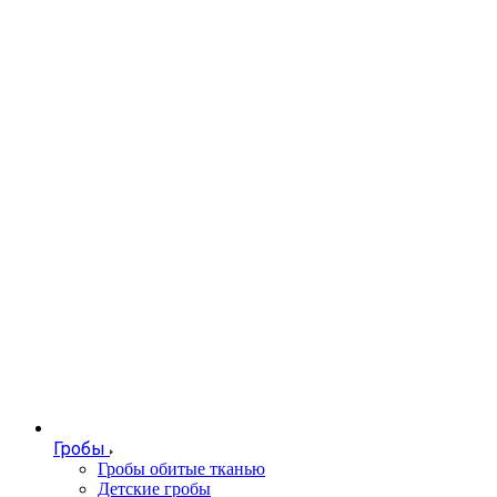
Гробы
Гробы обитые тканью
Детские гробы