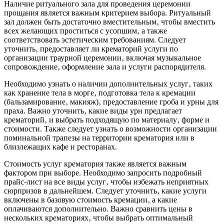
Наличие ритуального зала для проведения церемонии
прощания является важным критерием выбора. Ритуальный
зал должен быть достаточно вместительным‚ чтобы вместить
всех желающих проститься с усопшим‚ а также
соответствовать эстетическим требованиям. Следует
уточнить‚ предоставляет ли крематорий услуги по
организации траурной церемонии‚ включая музыкальное
сопровождение‚ оформление зала и услуги распорядителя.
Необходимо узнать о наличии дополнительных услуг‚ таких
как хранение тела в морге‚ подготовка тела к кремации
(бальзамирование‚ макияж)‚ предоставление гроба и урны для
праха. Важно уточнить‚ какие виды урн предлагает
крематорий‚ и выбрать подходящую по материалу‚ форме и
стоимости. Также следует узнать о возможности организации
поминальной трапезы на территории крематория или в
близлежащих кафе и ресторанах.
Стоимость услуг крематория также является важным
фактором при выборе. Необходимо запросить подробный
прайс-лист на все виды услуг‚ чтобы избежать неприятных
сюрпризов в дальнейшем. Следует уточнить‚ какие услуги
включены в базовую стоимость кремации‚ а какие
оплачиваются дополнительно. Важно сравнить цены в
нескольких крематориях‚ чтобы выбрать оптимальный