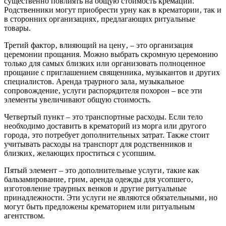
существенно повлиять на общую стоимость кремации.
Родственники могут приобрести урну как в крематории‚ так и
в сторонних организациях‚ предлагающих ритуальные
товары.
Третий фактор‚ влияющий на цену‚ – это организация
церемонии прощания. Можно выбрать скромную церемонию
только для самых близких или организовать полноценное
прощание с приглашением священника‚ музыкантов и других
специалистов. Аренда траурного зала‚ музыкальное
сопровождение‚ услуги распорядителя похорон – все эти
элементы увеличивают общую стоимость.
Четвертый пункт – это транспортные расходы. Если тело
необходимо доставить в крематорий из морга или другого
города‚ это потребует дополнительных затрат. Также стоит
учитывать расходы на транспорт для родственников и
близких‚ желающих проститься с усопшим.
Пятый элемент – это дополнительные услуги‚ такие как
бальзамирование‚ грим‚ аренда одежды для усопшего‚
изготовление траурных венков и другие ритуальные
принадлежности. Эти услуги не являются обязательными‚ но
могут быть предложены крематорием или ритуальным
агентством.