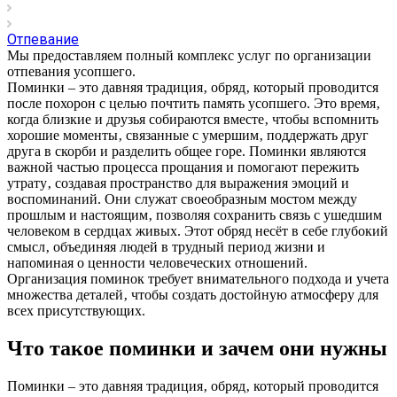
Отпевание
Мы предоставляем полный комплекс услуг по организации
отпевания усопшего.
Поминки – это давняя традиция‚ обряд‚ который проводится
после похорон с целью почтить память усопшего. Это время‚
когда близкие и друзья собираются вместе‚ чтобы вспомнить
хорошие моменты‚ связанные с умершим‚ поддержать друг
друга в скорби и разделить общее горе. Поминки являются
важной частью процесса прощания и помогают пережить
утрату‚ создавая пространство для выражения эмоций и
воспоминаний. Они служат своеобразным мостом между
прошлым и настоящим‚ позволяя сохранить связь с ушедшим
человеком в сердцах живых. Этот обряд несёт в себе глубокий
смысл‚ объединяя людей в трудный период жизни и
напоминая о ценности человеческих отношений.
Организация поминок требует внимательного подхода и учета
множества деталей‚ чтобы создать достойную атмосферу для
всех присутствующих.
Что такое поминки и зачем они нужны
Поминки – это давняя традиция‚ обряд‚ который проводится