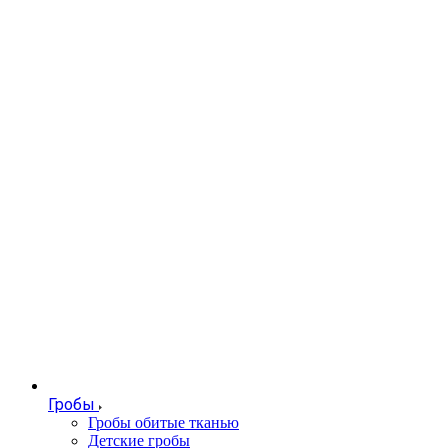
Гробы
Гробы обитые тканью
Детские гробы