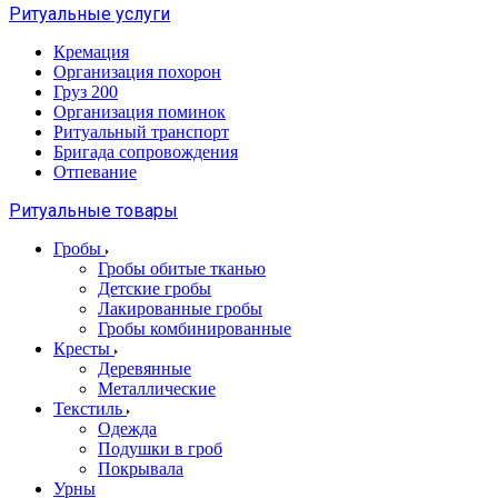
Ритуальные услуги
Кремация
Организация похорон
Груз 200
Организация поминок
Ритуальный транспорт
Бригада сопровождения
Отпевание
Ритуальные товары
Гробы
Гробы обитые тканью
Детские гробы
Лакированные гробы
Гробы комбинированные
Кресты
Деревянные
Металлические
Текстиль
Одежда
Подушки в гроб
Покрывала
Урны