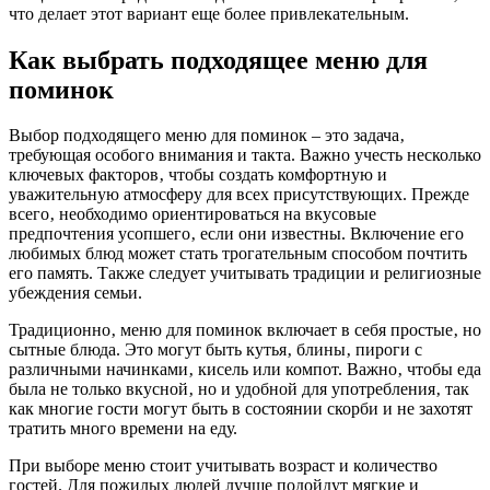
что делает этот вариант еще более привлекательным.
Как выбрать подходящее меню для
поминок
Выбор подходящего меню для поминок – это задача‚
требующая особого внимания и такта. Важно учесть несколько
ключевых факторов‚ чтобы создать комфортную и
уважительную атмосферу для всех присутствующих. Прежде
всего‚ необходимо ориентироваться на вкусовые
предпочтения усопшего‚ если они известны. Включение его
любимых блюд может стать трогательным способом почтить
его память. Также следует учитывать традиции и религиозные
убеждения семьи.
Традиционно‚ меню для поминок включает в себя простые‚ но
сытные блюда. Это могут быть кутья‚ блины‚ пироги с
различными начинками‚ кисель или компот. Важно‚ чтобы еда
была не только вкусной‚ но и удобной для употребления‚ так
как многие гости могут быть в состоянии скорби и не захотят
тратить много времени на еду.
При выборе меню стоит учитывать возраст и количество
гостей. Для пожилых людей лучше подойдут мягкие и