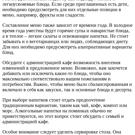
легкоусвояемые блюда. Если среди приглашенных есть дети‚
необходимо предусмотреть для них отдельные позиции в
меню‚ например‚ фрукты или сладости.
Составление меню также зависит от времени года. В холодное
время года уместны будут горячие супы и наваристые блюда‚
а в теплое – легкие салаты и освежающие напитки. Не стоит
забывать и о вегетарианцах или людях‚ соблюдающих диету.
Для них необходимо предусмотреть альтернативные варианты
блюд.
Обсудите с администрацией кафе возможность внесения
изменений в предложенное меню. Возможно‚ вам захочется
добавить или исключить какие-то блюда‚ чтобы оно
максимально соответствовало вашим пожеланиям и
потребностям. Важно‚ чтобы меню было сбалансированным и
включало в себя как закуски‚ так и основные блюда и десерты.
При выборе напитков стоит отдать предпочтение
традиционным вариантам‚ таким как чай‚ кофе‚ компот или
морс. Алкогольные напитки на поминках обычно не
приветствуются‚ но этот вопрос стоит обсудить с семьей и
администрацией кафе.
Особое внимание следует уделить сервировке стола. Она