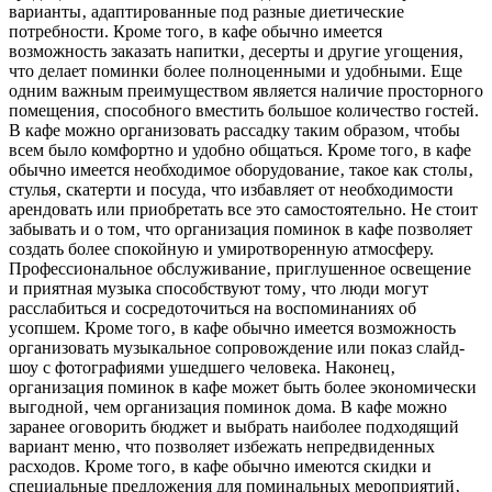
варианты‚ адаптированные под разные диетические
потребности. Кроме того‚ в кафе обычно имеется
возможность заказать напитки‚ десерты и другие угощения‚
что делает поминки более полноценными и удобными. Еще
одним важным преимуществом является наличие просторного
помещения‚ способного вместить большое количество гостей.
В кафе можно организовать рассадку таким образом‚ чтобы
всем было комфортно и удобно общаться. Кроме того‚ в кафе
обычно имеется необходимое оборудование‚ такое как столы‚
стулья‚ скатерти и посуда‚ что избавляет от необходимости
арендовать или приобретать все это самостоятельно. Не стоит
забывать и о том‚ что организация поминок в кафе позволяет
создать более спокойную и умиротворенную атмосферу.
Профессиональное обслуживание‚ приглушенное освещение
и приятная музыка способствуют тому‚ что люди могут
расслабиться и сосредоточиться на воспоминаниях об
усопшем. Кроме того‚ в кафе обычно имеется возможность
организовать музыкальное сопровождение или показ слайд-
шоу с фотографиями ушедшего человека. Наконец‚
организация поминок в кафе может быть более экономически
выгодной‚ чем организация поминок дома. В кафе можно
заранее оговорить бюджет и выбрать наиболее подходящий
вариант меню‚ что позволяет избежать непредвиденных
расходов. Кроме того‚ в кафе обычно имеются скидки и
специальные предложения для поминальных мероприятий‚