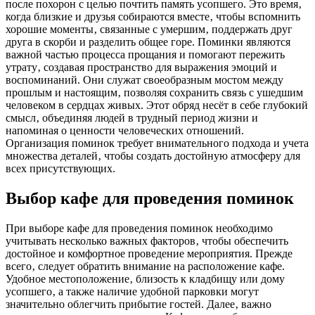
после похорон с целью почтить память усопшего. Это время‚
когда близкие и друзья собираются вместе‚ чтобы вспомнить
хорошие моменты‚ связанные с умершим‚ поддержать друг
друга в скорби и разделить общее горе. Поминки являются
важной частью процесса прощания и помогают пережить
утрату‚ создавая пространство для выражения эмоций и
воспоминаний. Они служат своеобразным мостом между
прошлым и настоящим‚ позволяя сохранить связь с ушедшим
человеком в сердцах живых. Этот обряд несёт в себе глубокий
смысл‚ объединяя людей в трудный период жизни и
напоминая о ценности человеческих отношений.
Организация поминок требует внимательного подхода и учета
множества деталей‚ чтобы создать достойную атмосферу для
всех присутствующих.
Выбор кафе для проведения поминок
При выборе кафе для проведения поминок необходимо
учитывать несколько важных факторов‚ чтобы обеспечить
достойное и комфортное проведение мероприятия. Прежде
всего‚ следует обратить внимание на расположение кафе.
Удобное местоположение‚ близость к кладбищу или дому
усопшего‚ а также наличие удобной парковки могут
значительно облегчить прибытие гостей. Далее‚ важно