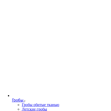
Гробы
Гробы обитые тканью
Детские гробы