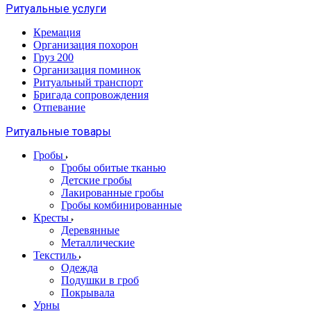
Ритуальные услуги
Кремация
Организация похорон
Груз 200
Организация поминок
Ритуальный транспорт
Бригада сопровождения
Отпевание
Ритуальные товары
Гробы
Гробы обитые тканью
Детские гробы
Лакированные гробы
Гробы комбинированные
Кресты
Деревянные
Металлические
Текстиль
Одежда
Подушки в гроб
Покрывала
Урны