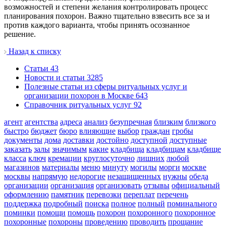
возможностей и степени желания контролировать процесс
планирования похорон. Важно тщательно взвесить все за и
против каждого варианта, чтобы принять осознанное
решение.
Назад к списку
Cтатьи
43
Новости и статьи
3285
Полезные статьи из сферы ритуальных услуг и
организации похорон в Москве
643
Справочник ритуальных услуг
92
агент
агентства
адреса
анализ
безупречная
близким
близкого
быстро
бюджет
бюро
влияющие
выбор
граждан
гробы
документы
дома
доставки
достойно
доступной
доступные
заказать
залы
значимым
какие
кладбища
кладбищам
кладбище
класса
ключ
кремации
круглосуточно
лишних
любой
магазинов
материалы
меню
минуту
могилы
морги
москве
москвы
напрямую
недорогие
незащищенных
нужны
обеда
организации
организация
организовать
отзывы
официальный
оформлению
памятник
перевозки
переплат
перечень
поддержка
подробный
поиска
полное
полный
поминального
поминки
помощи
помощь
похорон
похоронного
похоронное
похоронные
похороны
проведению
проводить
прощание