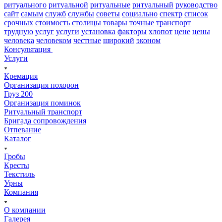
ритуального
ритуальной
ритуальные
ритуальный
руководство
сайт
самым
служб
службы
советы
социально
спектр
список
срочных
стоимость
столицы
товары
точные
транспорт
трудную
услуг
услуги
установка
факторы
хлопот
цене
цены
человека
человеком
честные
широкий
эконом
Консультация
Услуги
Кремация
Организация похорон
Груз 200
Организация поминок
Ритуальный транспорт
Бригада сопровождения
Отпевание
Каталог
Гробы
Кресты
Текстиль
Урны
Компания
О компании
Галерея