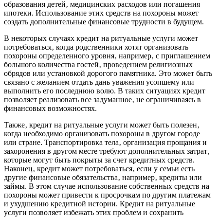
образования детей‚ медицинских расходов или погашения
ипотеки. Использование этих средств на похороны может
создать дополнительные финансовые трудности в будущем.
В некоторых случаях кредит на ритуальные услуги может
потребоваться‚ когда родственники хотят организовать
похороны определенного уровня‚ например‚ с приглашением
большого количества гостей‚ проведением религиозных
обрядов или установкой дорогого памятника. Это может быть
связано с желанием отдать дань уважения усопшему или
выполнить его последнюю волю. В таких ситуациях кредит
позволяет реализовать все задуманное‚ не ограничиваясь в
финансовых возможностях.
Также‚ кредит на ритуальные услуги может быть полезен‚
когда необходимо организовать похороны в другом городе
или стране. Транспортировка тела‚ организация прощания и
захоронения в другом месте требуют дополнительных затрат‚
которые могут быть покрыты за счет кредитных средств.
Наконец‚ кредит может потребоваться‚ если у семьи есть
другие финансовые обязательства‚ например‚ кредиты или
займы. В этом случае использование собственных средств на
похороны может привести к просрочкам по другим платежам
и ухудшению кредитной истории. Кредит на ритуальные
услуги позволяет избежать этих проблем и сохранить