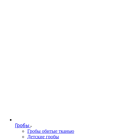
Гробы
Гробы обитые тканью
Детские гробы