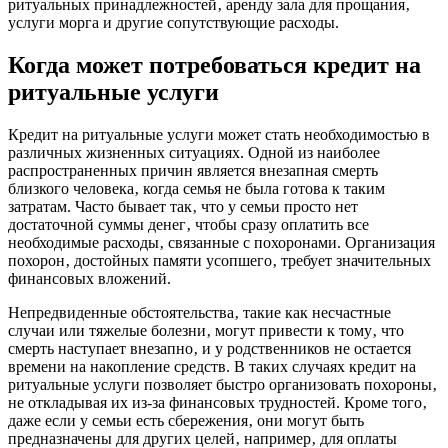
ритуальных принадлежностей‚ аренду зала для прощания‚
услуги морга и другие сопутствующие расходы.
Когда может потребоваться кредит на
ритуальные услуги
Кредит на ритуальные услуги может стать необходимостью в
различных жизненных ситуациях. Одной из наиболее
распространенных причин является внезапная смерть
близкого человека‚ когда семья не была готова к таким
затратам. Часто бывает так‚ что у семьи просто нет
достаточной суммы денег‚ чтобы сразу оплатить все
необходимые расходы‚ связанные с похоронами. Организация
похорон‚ достойных памяти усопшего‚ требует значительных
финансовых вложений.
Непредвиденные обстоятельства‚ такие как несчастные
случаи или тяжелые болезни‚ могут привести к тому‚ что
смерть наступает внезапно‚ и у родственников не остается
времени на накопление средств. В таких случаях кредит на
ритуальные услуги позволяет быстро организовать похороны‚
не откладывая их из-за финансовых трудностей. Кроме того‚
даже если у семьи есть сбережения‚ они могут быть
предназначены для других целей‚ например‚ для оплаты