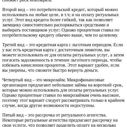
Второй вид – это потребительский кредит‚ который можно
использовать на любые цели‚ в т.ч; и на оплату ритуальных
услуг. Этот вид кредита более гибкий‚ так как позволяет
заемщику самостоятельно распоряжаться средствами и
выбирать поставщиков услуг; Однако процентная ставка по
потребительскому кредиту обычно выше‚ чем по целевому.
Третий вид – это кредитная карта с льготным периодом. Если
у вас есть кредитная карта с достаточным лимитом‚ вы
можете использовать ее для оплаты ритуальных услуг‚ а затем
погасить задолженность в течение льготного периода‚ чтобы
избежать начисления процентов. Этот вариант удобен‚ если
вы уверены‚ что сможете быстро вернуть деньги.
Четвертый вид – это микрозайм. Микрофинансовые
организации предлагают небольшие займы на короткий срок‚
которые можно использовать для оплаты ритуальных услуг.
Однако процентные ставки по микрозаймам очень высокие‚
поэтому этот вариант следует рассматривать только в крайнем
случае‚ когда другие возможности недоступны.
Пятый вид – это рассрочка от ритуального агентства.
Некоторые ритуальные агентства предлагают рассрочку на
свои услуги‚ что позволяет разделить оплату на несколько