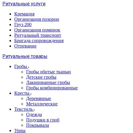
Ритуальные услуги
Кремация
Организация похорон
Груз 200
Организация поминок
Ритуальный транспорт
Бригада сопровождения
Отпевание
Ритуальные товары
Гробы
Гробы обитые тканью
Детские гробы
Лакированные гробы
Гробы комбинированные
Кресты
Деревянные
Металлические
Текстиль
Одежда
Подушки в гроб
Покрывала
Урны