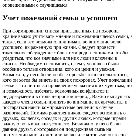
оповещенными о случившемся.
Учет пожеланий семьи и усопшего
При формировании списка приглашенных на похороны
крайне важно учитывать мнение и пожелания членов семьи, а
также, если это возможно, принимать во внимание волю
усопшего, выраженную при жизни. Следует провести
тщательное обсуждение с близкими родственниками, чтобы
убедиться, что все значимые для них люди включены в
список. Необходимо вспомнить, с кем у усопшего были
особенно теплые отношения, кого он ценил и уважал.
Возможно, у него были особые просьбы относительно того,
кого он хотел бы видеть на своих похоронах. Учет пожеланий
семьи – это не только проявление уважения к их чувствам, но
и возможность избежать возможных конфликтов и
недоразумений в столь непростой период. Важно выслушать
каждого члена семьи, принять во внимание их аргументы и
постараться найти компромиссные решения в случае
разногласий. Помимо родственников, следует вспомнить о
друзьях, коллегах, соседях и других людях, которые играли
важную роль в жизни усопшего. Возможно, у него были
давние друзья, с которыми он поддерживал связь на
протяжении многих лет, или коллеги, с которыми он тесно