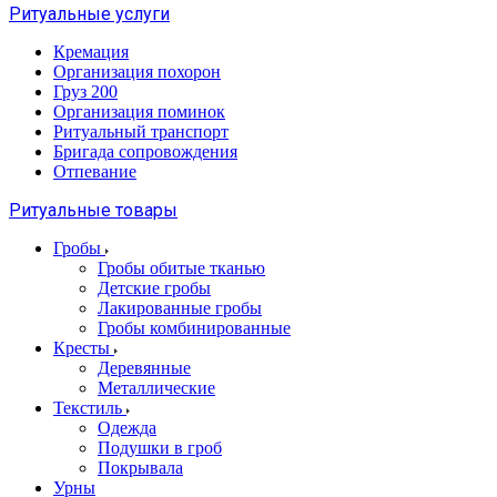
Ритуальные услуги
Кремация
Организация похорон
Груз 200
Организация поминок
Ритуальный транспорт
Бригада сопровождения
Отпевание
Ритуальные товары
Гробы
Гробы обитые тканью
Детские гробы
Лакированные гробы
Гробы комбинированные
Кресты
Деревянные
Металлические
Текстиль
Одежда
Подушки в гроб
Покрывала
Урны