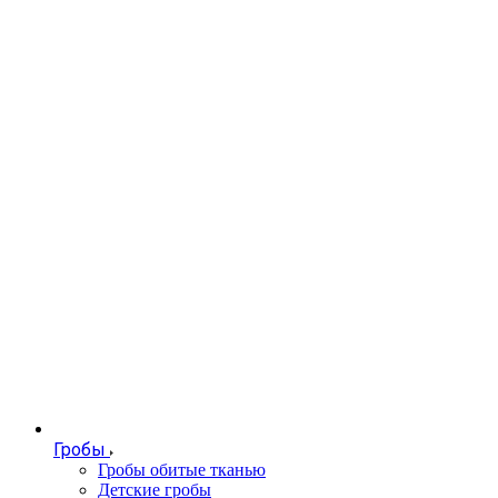
Гробы
Гробы обитые тканью
Детские гробы