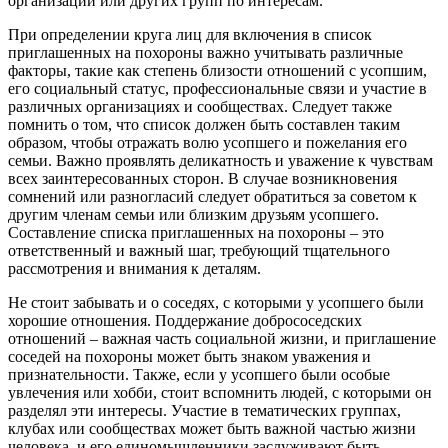
организаций или других групп по интересам.
При определении круга лиц для включения в список
приглашенных на похороны важно учитывать различные
факторы, такие как степень близости отношений с усопшим,
его социальный статус, профессиональные связи и участие в
различных организациях и сообществах. Следует также
помнить о том, что список должен быть составлен таким
образом, чтобы отражать волю усопшего и пожелания его
семьи. Важно проявлять деликатность и уважение к чувствам
всех заинтересованных сторон. В случае возникновения
сомнений или разногласий следует обратиться за советом к
другим членам семьи или близким друзьям усопшего.
Составление списка приглашенных на похороны – это
ответственный и важный шаг, требующий тщательного
рассмотрения и внимания к деталям.
Не стоит забывать и о соседях, с которыми у усопшего были
хорошие отношения. Поддержание добрососедских
отношений – важная часть социальной жизни, и приглашение
соседей на похороны может быть знаком уважения и
признательности. Также, если у усопшего были особые
увлечения или хобби, стоит вспомнить людей, с которыми он
разделял эти интересы. Участие в тематических группах,
клубах или сообществах может быть важной частью жизни
человека, и его единомышленники заслуживают быть