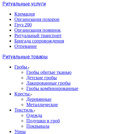
Ритуальные услуги
Кремация
Организация похорон
Груз 200
Организация поминок
Ритуальный транспорт
Бригада сопровождения
Отпевание
Ритуальные товары
Гробы
Гробы обитые тканью
Детские гробы
Лакированные гробы
Гробы комбинированные
Кресты
Деревянные
Металлические
Текстиль
Одежда
Подушки в гроб
Покрывала
Урны