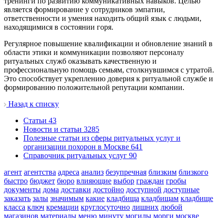
тренинги по развитию коммуникативных навыков. Целью
является формирование у сотрудников эмпатии,
ответственности и умения находить общий язык с людьми,
находящимися в состоянии горя.
Регулярное повышение квалификации и обновление знаний в
области этики и коммуникации позволяют персоналу
ритуальных служб оказывать качественную и
профессиональную помощь семьям, столкнувшимся с утратой.
Это способствует укреплению доверия к ритуальной службе и
формированию положительной репутации компании.
Назад к списку
Cтатьи
43
Новости и статьи
3285
Полезные статьи из сферы ритуальных услуг и
организации похорон в Москве
641
Справочник ритуальных услуг
90
агент
агентства
адреса
анализ
безупречная
близким
близкого
быстро
бюджет
бюро
влияющие
выбор
граждан
гробы
документы
дома
доставки
достойно
доступной
доступные
заказать
залы
значимым
какие
кладбища
кладбищам
кладбище
класса
ключ
кремации
круглосуточно
лишних
любой
магазинов
материалы
меню
минуту
могилы
морги
москве