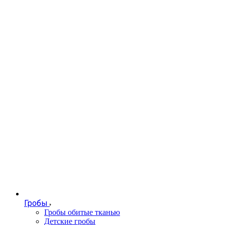
Гробы
Гробы обитые тканью
Детские гробы