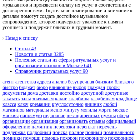
музыкантов и произвести оплату их услуг в соответствии с
договоренностями. Тщательное планирование и внимание к
деталям помогут создать достойное музыкальное
сопровождение, которое подчеркнет уважение к памяти
усопшего и поддержит близких в трудный момент.
Назад к списку
Cтатьи
43
Новости и статьи
3285
Полезные статьи из сферы ритуальных услуг и
организации похорон в Москве
641
Справочник ритуальных услуг
90
агент
агентства
адреса
анализ
безупречная
близким
близкого
быстро
бюджет
бюро
влияющие
выбор
граждан
гробы
документы
дома
доставки
достойно
доступной
доступные
заказать
залы
значимым
какие
кладбища
кладбищам
кладбище
класса
ключ
кремации
круглосуточно
лишних
любой
магазинов
материалы
меню
минуту
могилы
морги
москве
москвы
напрямую
недорогие
незащищенных
нужны
обеда
организации
организация
организовать
отзывы
официальный
оформлению
памятник
перевозки
переплат
перечень
поддержка
подробный
поиска
полное
полный
поминального
поминки
помощи
помощь
похорон
похоронного
похоронное