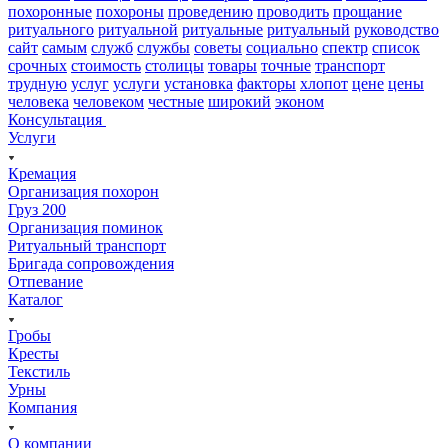
похоронные
похороны
проведению
проводить
прощание
ритуального
ритуальной
ритуальные
ритуальный
руководство
сайт
самым
служб
службы
советы
социально
спектр
список
срочных
стоимость
столицы
товары
точные
транспорт
трудную
услуг
услуги
установка
факторы
хлопот
цене
цены
человека
человеком
честные
широкий
эконом
Консультация
Услуги
Кремация
Организация похорон
Груз 200
Организация поминок
Ритуальный транспорт
Бригада сопровождения
Отпевание
Каталог
Гробы
Кресты
Текстиль
Урны
Компания
О компании