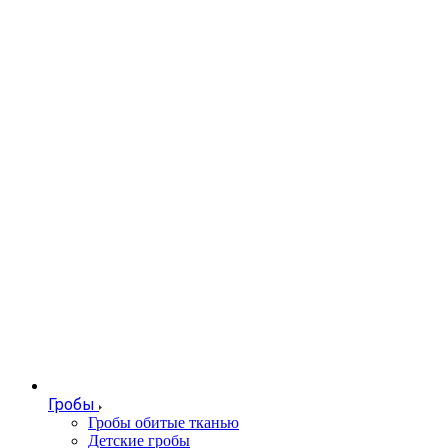
Гробы
Гробы обитые тканью
Детские гробы