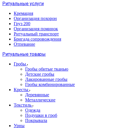
Ритуальные услуги
Кремация
Организация похорон
Груз 200
Организация поминок
Ритуальный транспорт
Бригада сопровождения
Отпевание
Ритуальные товары
Гробы
Гробы обитые тканью
Детские гробы
Лакированные гробы
Гробы комбинированные
Кресты
Деревянные
Металлические
Текстиль
Одежда
Подушки в гроб
Покрывала
Урны