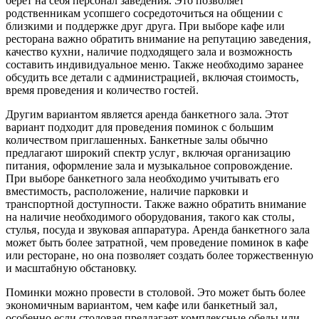
берет на себя персонал заведения. Это позволяет
родственникам усопшего сосредоточиться на общении с
близкими и поддержке друг друга. При выборе кафе или
ресторана важно обратить внимание на репутацию заведения‚
качество кухни‚ наличие подходящего зала и возможность
составить индивидуальное меню. Также необходимо заранее
обсудить все детали с администрацией‚ включая стоимость‚
время проведения и количество гостей.
Другим вариантом является аренда банкетного зала. Этот
вариант подходит для проведения поминок с большим
количеством приглашенных. Банкетные залы обычно
предлагают широкий спектр услуг‚ включая организацию
питания‚ оформление зала и музыкальное сопровождение.
При выборе банкетного зала необходимо учитывать его
вместимость‚ расположение‚ наличие парковки и
транспортной доступности. Также важно обратить внимание
на наличие необходимого оборудования‚ такого как столы‚
стулья‚ посуда и звуковая аппаратура. Аренда банкетного зала
может быть более затратной‚ чем проведение поминок в кафе
или ресторане‚ но она позволяет создать более торжественную
и масштабную обстановку.
Поминки можно провести в столовой. Это может быть более
экономичным вариантом‚ чем кафе или банкетный зал‚
особенно если столовая предлагает комплексные обеды или