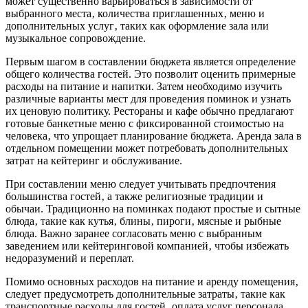
может существенно варьироваться в зависимости от
выбранного места‚ количества приглашенных‚ меню и
дополнительных услуг‚ таких как оформление зала или
музыкальное сопровождение.
Первым шагом в составлении бюджета является определение
общего количества гостей. Это позволит оценить примерные
расходы на питание и напитки. Затем необходимо изучить
различные варианты мест для проведения поминок и узнать
их ценовую политику. Рестораны и кафе обычно предлагают
готовые банкетные меню с фиксированной стоимостью на
человека‚ что упрощает планирование бюджета. Аренда зала в
отдельном помещении может потребовать дополнительных
затрат на кейтеринг и обслуживание.
При составлении меню следует учитывать предпочтения
большинства гостей‚ а также религиозные традиции и
обычаи. Традиционно на поминках подают простые и сытные
блюда‚ такие как кутья‚ блины‚ пироги‚ мясные и рыбные
блюда. Важно заранее согласовать меню с выбранным
заведением или кейтеринговой компанией‚ чтобы избежать
недоразумений и переплат.
Помимо основных расходов на питание и аренду помещения‚
следует предусмотреть дополнительные затраты‚ такие как
транспортные расходы для гостей‚ оплата услуг персонала‚