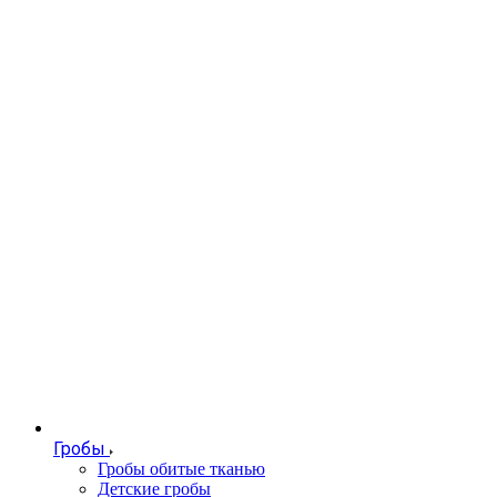
Гробы
Гробы обитые тканью
Детские гробы