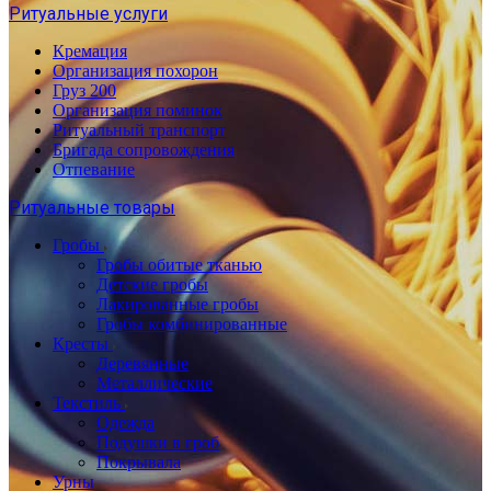
Ритуальные услуги
Кремация
Организация похорон
Груз 200
Организация поминок
Ритуальный транспорт
Бригада сопровождения
Отпевание
Ритуальные товары
Гробы
Гробы обитые тканью
Детские гробы
Лакированные гробы
Гробы комбинированные
Кресты
Деревянные
Металлические
Текстиль
Одежда
Подушки в гроб
Покрывала
Урны