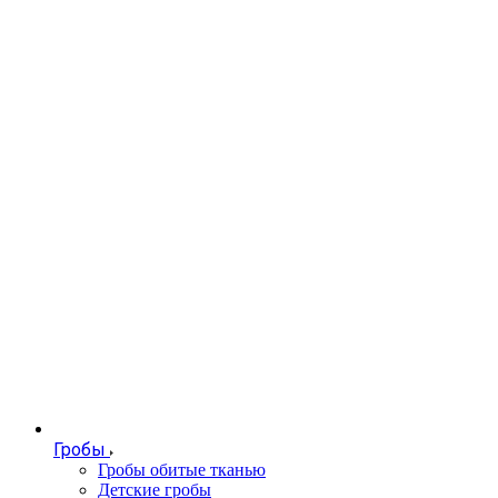
Гробы
Гробы обитые тканью
Детские гробы