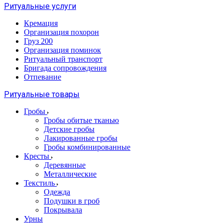
Ритуальные услуги
Кремация
Организация похорон
Груз 200
Организация поминок
Ритуальный транспорт
Бригада сопровождения
Отпевание
Ритуальные товары
Гробы
Гробы обитые тканью
Детские гробы
Лакированные гробы
Гробы комбинированные
Кресты
Деревянные
Металлические
Текстиль
Одежда
Подушки в гроб
Покрывала
Урны