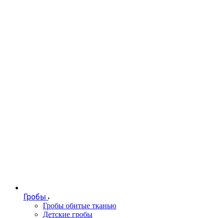
Гробы
Гробы обитые тканью
Детские гробы