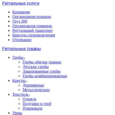
Ритуальные услуги
Кремация
Организация похорон
Груз 200
Организация поминок
Ритуальный транспорт
Бригада сопровождения
Отпевание
Ритуальные товары
Гробы
Гробы обитые тканью
Детские гробы
Лакированные гробы
Гробы комбинированные
Кресты
Деревянные
Металлические
Текстиль
Одежда
Подушки в гроб
Покрывала
Урны