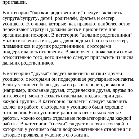
приглашен.
В категории "близкие родственники" следует включить
супруга/супругу‚ детей‚ родителей‚ братьев и сестер
усопшего. Это люди‚ которые‚ как правило‚ наиболее остро
переживают утрату и должны быть в приоритете при
организации похорон. В категорию "дальние родственники"
можно включить теть‚ дядь‚ двоюродных братьев и сестер‚
племянников и других родственников‚ с которыми
поддерживались отношения. Важно учесть пожелания семьи
относительно того‚ кого именно следует пригласить из числа
дальних родственников.
В категорию "друзья" следует включить близких друзей
усопшего‚ с которыми он поддерживал регулярные контакты.
Если у усопшего были друзья из разных периодов жизни
(например‚ школьные друзья‚ студенческие друзья‚ друзья по
интересам)‚ можно создать отдельные подкатегории для
каждой группы. В категорию "коллеги" следует включить
коллег по работе‚ с которыми у усопшего были хорошие
отношения. Если усопший работал в нескольких местах
работы‚ можно создать отдельные подкатегории для каждой
работы. В категорию "соседи" следует включить соседей‚ с
которыми у усопшего были доброжелательные отношения и
которые проявляли участие в его жизни.