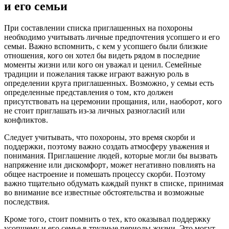
и его семьи
При составлении списка приглашенных на похороны
необходимо учитывать личные предпочтения усопшего и его
семьи. Важно вспомнить‚ с кем у усопшего были близкие
отношения‚ кого он хотел бы видеть рядом в последние
моменты жизни или кого он уважал и ценил. Семейные
традиции и пожелания также играют важную роль в
определении круга приглашенных. Возможно‚ у семьи есть
определенные представления о том‚ кто должен
присутствовать на церемонии прощания‚ или‚ наоборот‚ кого
не стоит приглашать из-за личных разногласий или
конфликтов.
Следует учитывать‚ что похороны, это время скорби и
поддержки‚ поэтому важно создать атмосферу уважения и
понимания. Приглашение людей‚ которые могли бы вызвать
напряжение или дискомфорт‚ может негативно повлиять на
общее настроение и помешать процессу скорби. Поэтому
важно тщательно обдумать каждый пункт в списке‚ принимая
во внимание все известные обстоятельства и возможные
последствия.
Кроме того‚ стоит помнить о тех‚ кто оказывал поддержку
усопшему и его семье в трудные периоды жизни. Это могут