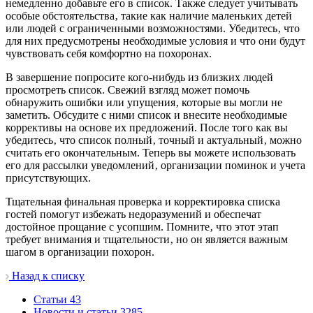
немедленно добавьте его в список. Также следует учитывать
особые обстоятельства‚ такие как наличие маленьких детей
или людей с ограниченными возможностями. Убедитесь‚ что
для них предусмотрены необходимые условия и что они будут
чувствовать себя комфортно на похоронах.
В завершение попросите кого-нибудь из близких людей
просмотреть список. Свежий взгляд может помочь
обнаружить ошибки или упущения‚ которые вы могли не
заметить. Обсудите с ними список и внесите необходимые
коррективы на основе их предложений. После того как вы
убедитесь‚ что список полный‚ точный и актуальный‚ можно
считать его окончательным. Теперь вы можете использовать
его для рассылки уведомлений‚ организации поминок и учета
присутствующих.
Тщательная финальная проверка и корректировка списка
гостей помогут избежать недоразумений и обеспечат
достойное прощание с усопшим. Помните‚ что этот этап
требует внимания и тщательности‚ но он является важным
шагом в организации похорон.
Назад к списку
Cтатьи
43
Новости и статьи
3285