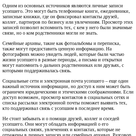
Одним из основных источников являются личные записи
усопшего. Это могут быть телефонные книги‚ ежедневники‚
записные книжки‚ где он фиксировал контакты друзей‚
коллег‚ партнеров по бизнесу или увлечениям. Просмотр этих
записей позволит вспомнить тех‚ с кем у него были значимые
связи‚ но о ком родственники могли не знать.
Семейные архивы‚ такие как фотоальбомы и переписка‚
также могут предоставить ценную информацию. На
фотографиях можно увидеть людей‚ которые были частью
жизни усопшего в разные периоды‚ а письма и открытки
могут напомнить о дальних родственниках или друзьях‚ с
которыми поддерживалась связь.
Социальные сети и электронная почта усопшего – еще один
важный источник информации‚ но доступ к ним может быть
ограничен юридическими и этическими соображениями. Если
доступ возможен‚ просмотр контактов в социальных сетях и
списка рассылки электронной почты поможет выявить тех‚
кто поддерживал связь с усопшим в последнее время.
Не стоит забывать и о помощи друзей‚ коллег и соседей
усопшего. Они могут обладать информацией о его
социальных связях‚ увлечениях и контактах‚ которые не
отражены в личных записях или семейных архивах. Разговор