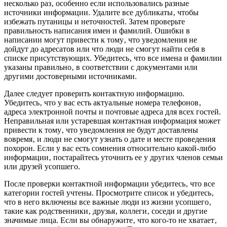
несколько раз‚ особенно если использовались разные
источники информации. Удалите все дубликаты‚ чтобы
избежать путаницы и неточностей. Затем проверьте
правильность написания имен и фамилий. Ошибки в
написании могут привести к тому‚ что уведомления не
дойдут до адресатов или что люди не смогут найти себя в
списке присутствующих. Убедитесь‚ что все имена и фамилии
указаны правильно‚ в соответствии с документами или
другими достоверными источниками.
Далее следует проверить контактную информацию.
Убедитесь‚ что у вас есть актуальные номера телефонов‚
адреса электронной почты и почтовые адреса для всех гостей.
Неправильная или устаревшая контактная информация может
привести к тому‚ что уведомления не будут доставлены
вовремя‚ и люди не смогут узнать о дате и месте проведения
похорон. Если у вас есть сомнения относительно какой-либо
информации‚ постарайтесь уточнить ее у других членов семьи
или друзей усопшего.
После проверки контактной информации убедитесь‚ что все
категории гостей учтены. Просмотрите список и убедитесь‚
что в него включены все важные люди из жизни усопшего‚
такие как родственники‚ друзья‚ коллеги‚ соседи и другие
значимые лица. Если вы обнаружите‚ что кого-то не хватает‚