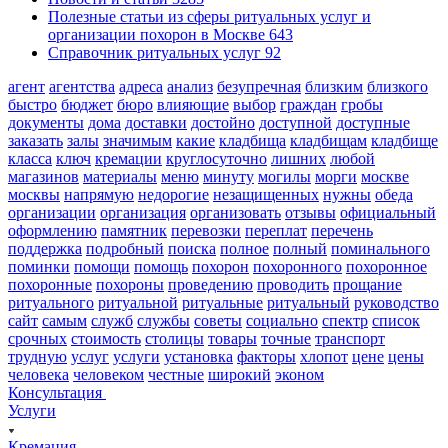
Полезные статьи из сферы ритуальных услуг и
организации похорон в Москве
643
Справочник ритуальных услуг
92
агент
агентства
адреса
анализ
безупречная
близким
близкого
быстро
бюджет
бюро
влияющие
выбор
граждан
гробы
документы
дома
доставки
достойно
доступной
доступные
заказать
залы
значимым
какие
кладбища
кладбищам
кладбище
класса
ключ
кремации
круглосуточно
лишних
любой
магазинов
материалы
меню
минуту
могилы
морги
москве
москвы
напрямую
недорогие
незащищенных
нужны
обеда
организации
организация
организовать
отзывы
официальный
оформлению
памятник
перевозки
переплат
перечень
поддержка
подробный
поиска
полное
полный
поминального
поминки
помощи
помощь
похорон
похоронного
похоронное
похоронные
похороны
проведению
проводить
прощание
ритуального
ритуальной
ритуальные
ритуальный
руководство
сайт
самым
служб
службы
советы
социально
спектр
список
срочных
стоимость
столицы
товары
точные
транспорт
трудную
услуг
услуги
установка
факторы
хлопот
цене
цены
человека
человеком
честные
широкий
эконом
Консультация
Услуги
Кремация