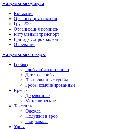
Ритуальные услуги
Кремация
Организация похорон
Груз 200
Организация поминок
Ритуальный транспорт
Бригада сопровождения
Отпевание
Ритуальные товары
Гробы
Гробы обитые тканью
Детские гробы
Лакированные гробы
Гробы комбинированные
Кресты
Деревянные
Металлические
Текстиль
Одежда
Подушки в гроб
Покрывала
Урны