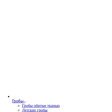
Гробы
Гробы обитые тканью
Детские гробы