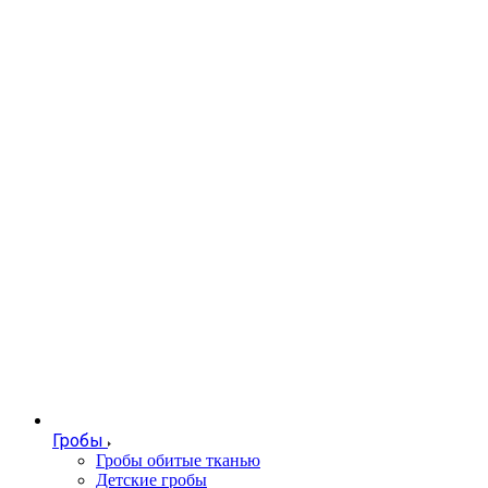
Гробы
Гробы обитые тканью
Детские гробы