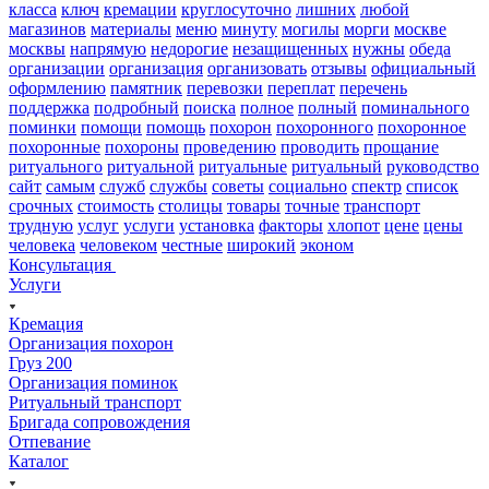
класса
ключ
кремации
круглосуточно
лишних
любой
магазинов
материалы
меню
минуту
могилы
морги
москве
москвы
напрямую
недорогие
незащищенных
нужны
обеда
организации
организация
организовать
отзывы
официальный
оформлению
памятник
перевозки
переплат
перечень
поддержка
подробный
поиска
полное
полный
поминального
поминки
помощи
помощь
похорон
похоронного
похоронное
похоронные
похороны
проведению
проводить
прощание
ритуального
ритуальной
ритуальные
ритуальный
руководство
сайт
самым
служб
службы
советы
социально
спектр
список
срочных
стоимость
столицы
товары
точные
транспорт
трудную
услуг
услуги
установка
факторы
хлопот
цене
цены
человека
человеком
честные
широкий
эконом
Консультация
Услуги
Кремация
Организация похорон
Груз 200
Организация поминок
Ритуальный транспорт
Бригада сопровождения
Отпевание
Каталог