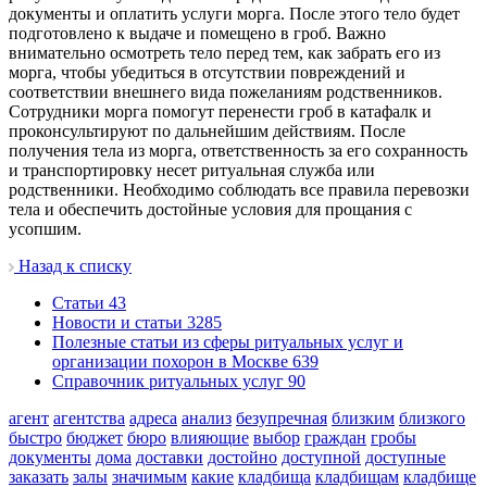
документы и оплатить услуги морга. После этого тело будет
подготовлено к выдаче и помещено в гроб. Важно
внимательно осмотреть тело перед тем, как забрать его из
морга, чтобы убедиться в отсутствии повреждений и
соответствии внешнего вида пожеланиям родственников.
Сотрудники морга помогут перенести гроб в катафалк и
проконсультируют по дальнейшим действиям. После
получения тела из морга, ответственность за его сохранность
и транспортировку несет ритуальная служба или
родственники. Необходимо соблюдать все правила перевозки
тела и обеспечить достойные условия для прощания с
усопшим.
Назад к списку
Cтатьи
43
Новости и статьи
3285
Полезные статьи из сферы ритуальных услуг и
организации похорон в Москве
639
Справочник ритуальных услуг
90
агент
агентства
адреса
анализ
безупречная
близким
близкого
быстро
бюджет
бюро
влияющие
выбор
граждан
гробы
документы
дома
доставки
достойно
доступной
доступные
заказать
залы
значимым
какие
кладбища
кладбищам
кладбище