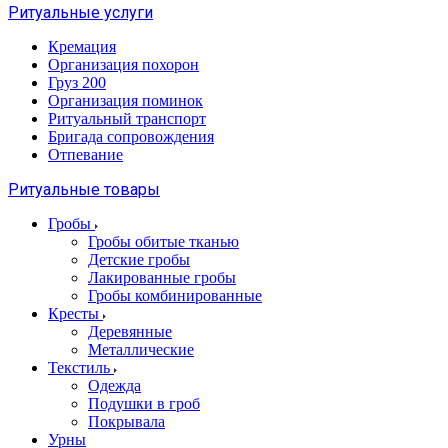
Ритуальные услуги
Кремация
Организация похорон
Груз 200
Организация поминок
Ритуальный транспорт
Бригада сопровождения
Отпевание
Ритуальные товары
Гробы
Гробы обитые тканью
Детские гробы
Лакированные гробы
Гробы комбинированные
Кресты
Деревянные
Металлические
Текстиль
Одежда
Подушки в гроб
Покрывала
Урны