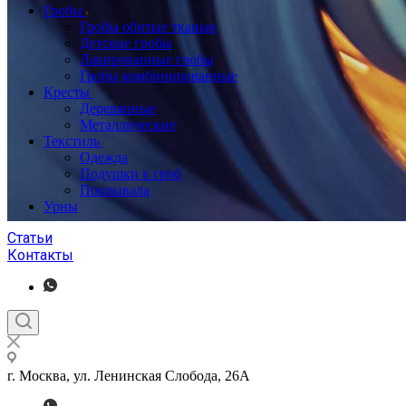
Гробы
Гробы обитые тканью
Детские гробы
Лакированные гробы
Гробы комбинированные
Кресты
Деревянные
Металлические
Текстиль
Одежда
Подушки в гроб
Покрывала
Урны
Статьи
Контакты
г. Москва, ул. Ленинская Слобода, 26А