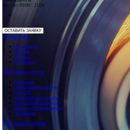
Пн - Вс: 09:00 - 21:00
ОСТАВИТЬ ЗАЯВКУ
О компании
О компании
Галерея
Отзывы
Реквизиты
Ритуальные услуги
Кремация
Организация похорон
Груз 200
Организация поминок
Ритуальный транспорт
Бригада сопровождения
Отпевание
Ритуальные товары