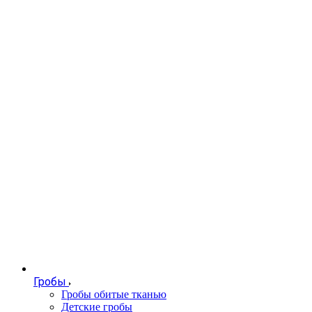
Гробы
Гробы обитые тканью
Детские гробы