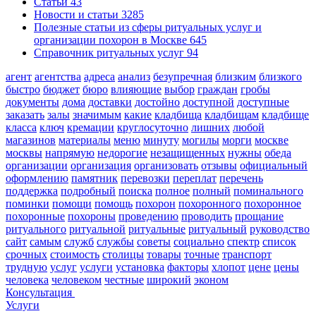
Cтатьи
43
Новости и статьи
3285
Полезные статьи из сферы ритуальных услуг и
организации похорон в Москве
645
Справочник ритуальных услуг
94
агент
агентства
адреса
анализ
безупречная
близким
близкого
быстро
бюджет
бюро
влияющие
выбор
граждан
гробы
документы
дома
доставки
достойно
доступной
доступные
заказать
залы
значимым
какие
кладбища
кладбищам
кладбище
класса
ключ
кремации
круглосуточно
лишних
любой
магазинов
материалы
меню
минуту
могилы
морги
москве
москвы
напрямую
недорогие
незащищенных
нужны
обеда
организации
организация
организовать
отзывы
официальный
оформлению
памятник
перевозки
переплат
перечень
поддержка
подробный
поиска
полное
полный
поминального
поминки
помощи
помощь
похорон
похоронного
похоронное
похоронные
похороны
проведению
проводить
прощание
ритуального
ритуальной
ритуальные
ритуальный
руководство
сайт
самым
служб
службы
советы
социально
спектр
список
срочных
стоимость
столицы
товары
точные
транспорт
трудную
услуг
услуги
установка
факторы
хлопот
цене
цены
человека
человеком
честные
широкий
эконом
Консультация
Услуги