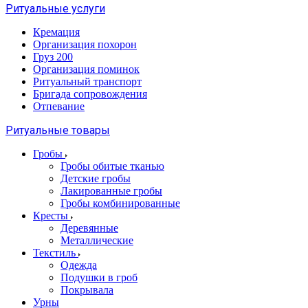
Ритуальные услуги
Кремация
Организация похорон
Груз 200
Организация поминок
Ритуальный транспорт
Бригада сопровождения
Отпевание
Ритуальные товары
Гробы
Гробы обитые тканью
Детские гробы
Лакированные гробы
Гробы комбинированные
Кресты
Деревянные
Металлические
Текстиль
Одежда
Подушки в гроб
Покрывала
Урны