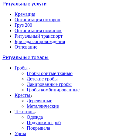
Ритуальные услуги
Кремация
Организация похорон
Груз 200
Организация поминок
Ритуальный транспорт
Бригада сопровождения
Отпевание
Ритуальные товары
Гробы
Гробы обитые тканью
Детские гробы
Лакированные гробы
Гробы комбинированные
Кресты
Деревянные
Металлические
Текстиль
Одежда
Подушки в гроб
Покрывала
Урны