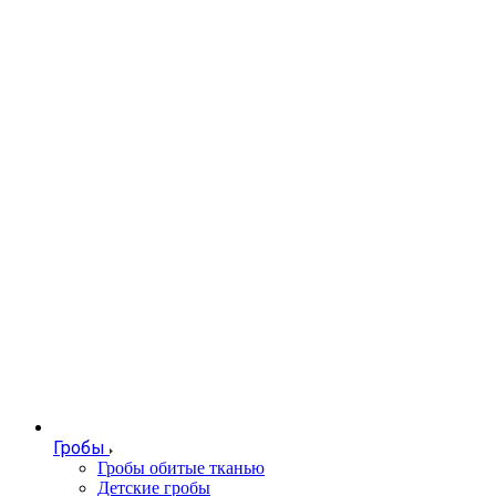
Гробы
Гробы обитые тканью
Детские гробы