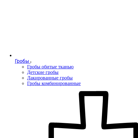
Гробы
Гробы обитые тканью
Детские гробы
Лакированные гробы
Гробы комбинированные