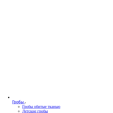
Гробы
Гробы обитые тканью
Детские гробы