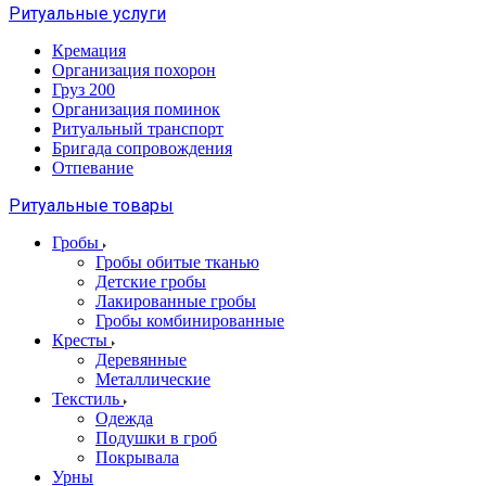
Ритуальные услуги
Кремация
Организация похорон
Груз 200
Организация поминок
Ритуальный транспорт
Бригада сопровождения
Отпевание
Ритуальные товары
Гробы
Гробы обитые тканью
Детские гробы
Лакированные гробы
Гробы комбинированные
Кресты
Деревянные
Металлические
Текстиль
Одежда
Подушки в гроб
Покрывала
Урны