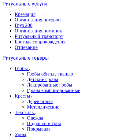
Ритуальные услуги
Кремация
Организация похорон
Груз 200
Организация поминок
Ритуальный транспорт
Бригада сопровождения
Отпевание
Ритуальные товары
Гробы
Гробы обитые тканью
Детские гробы
Лакированные гробы
Гробы комбинированные
Кресты
Деревянные
Металлические
Текстиль
Одежда
Подушки в гроб
Покрывала
Урны