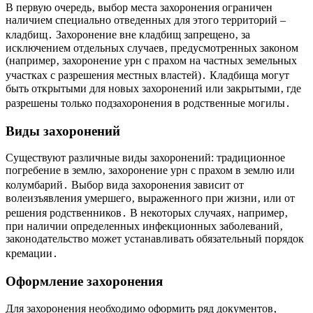
В первую очередь‚ выбор места захоронения ограничен
наличием специально отведенных для этого территорий –
кладбищ․ Захоронение вне кладбищ запрещено‚ за
исключением отдельных случаев‚ предусмотренных законом
(например‚ захоронение урн с прахом на частных земельных
участках с разрешения местных властей)․ Кладбища могут
быть открытыми для новых захоронений или закрытыми‚ где
разрешены только подзахоронения в родственные могилы․
Виды захоронений
Существуют различные виды захоронений: традиционное
погребение в землю‚ захоронение урн с прахом в землю или
колумбарий․ Выбор вида захоронения зависит от
волеизъявления умершего‚ выраженного при жизни‚ или от
решения родственников․ В некоторых случаях‚ например‚
при наличии определенных инфекционных заболеваний‚
законодательство может устанавливать обязательный порядок
кремации․
Оформление захоронения
Для захоронения необходимо оформить ряд документов‚