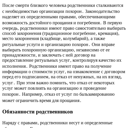
После смерти близкого человека родственники сталкиваются
с необходимостью организации похорон․ Законодательство
наделяет их определенными правами‚ обеспечивающими
возможность достойного прощания и погребения․ В первую
очередь‚ родственники имеют право самостоятельно выбирать
способ захоронения (традиционное погребение‚ кремация)‚
место захоронения (кладбище‚ колумбарий)‚ а также
ритуальные услуги и организацию похорон․ Они вправе
выбирать похоронную организацию‚ независимо от ее
принадлежности‚ и заключать с ней договор на
предоставление ритуальных услуг‚ контролируя качество их
исполнения․ Родственники имеют право на получение
информации о стоимости услуг‚ на ознакомление с договором
перед его подписанием‚ на отказ от ненужных‚ на их взгляд‚
услуг․ При этом важно помнить‚ что отказ от некоторых
услуг может повлиять на организацию и проведение
похорон․ Например‚ отказ от услуг по бальзамированию
может ограничить время для прощания․
Обязанности родственников
Наряду с правами‚ родственники несут и определенные