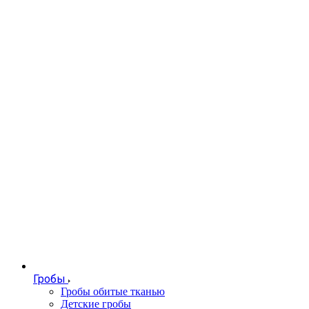
Гробы
Гробы обитые тканью
Детские гробы