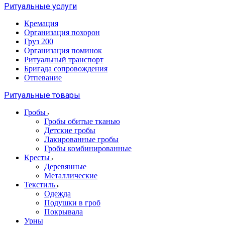
Ритуальные услуги
Кремация
Организация похорон
Груз 200
Организация поминок
Ритуальный транспорт
Бригада сопровождения
Отпевание
Ритуальные товары
Гробы
Гробы обитые тканью
Детские гробы
Лакированные гробы
Гробы комбинированные
Кресты
Деревянные
Металлические
Текстиль
Одежда
Подушки в гроб
Покрывала
Урны