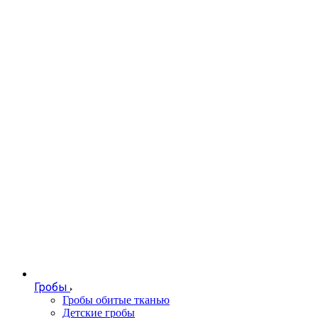
Гробы
Гробы обитые тканью
Детские гробы