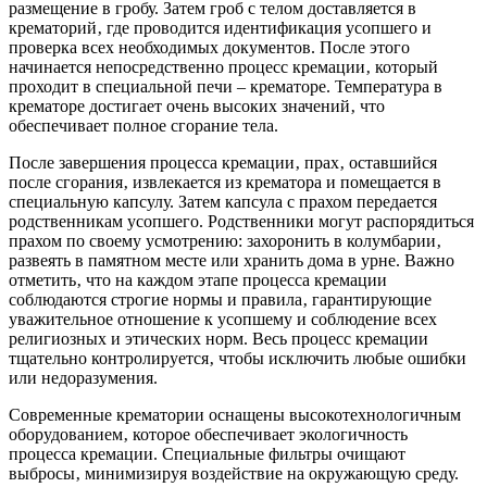
размещение в гробу. Затем гроб с телом доставляется в
крематорий‚ где проводится идентификация усопшего и
проверка всех необходимых документов. После этого
начинается непосредственно процесс кремации‚ который
проходит в специальной печи – крематоре. Температура в
крематоре достигает очень высоких значений‚ что
обеспечивает полное сгорание тела.
После завершения процесса кремации‚ прах‚ оставшийся
после сгорания‚ извлекается из крематора и помещается в
специальную капсулу. Затем капсула с прахом передается
родственникам усопшего. Родственники могут распорядиться
прахом по своему усмотрению: захоронить в колумбарии‚
развеять в памятном месте или хранить дома в урне. Важно
отметить‚ что на каждом этапе процесса кремации
соблюдаются строгие нормы и правила‚ гарантирующие
уважительное отношение к усопшему и соблюдение всех
религиозных и этических норм. Весь процесс кремации
тщательно контролируется‚ чтобы исключить любые ошибки
или недоразумения.
Современные крематории оснащены высокотехнологичным
оборудованием‚ которое обеспечивает экологичность
процесса кремации. Специальные фильтры очищают
выбросы‚ минимизируя воздействие на окружающую среду.