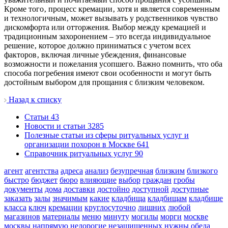
Кроме того‚ процесс кремации‚ хотя и является современным
и технологичным‚ может вызывать у родственников чувство
дискомфорта или отторжения. Выбор между кремацией и
традиционным захоронением – это всегда индивидуальное
решение‚ которое должно приниматься с учетом всех
факторов‚ включая личные убеждения‚ финансовые
возможности и пожелания усопшего. Важно помнить‚ что оба
способа погребения имеют свои особенности и могут быть
достойным выбором для прощания с близким человеком.
Назад к списку
Cтатьи
43
Новости и статьи
3285
Полезные статьи из сферы ритуальных услуг и
организации похорон в Москве
641
Справочник ритуальных услуг
90
агент
агентства
адреса
анализ
безупречная
близким
близкого
быстро
бюджет
бюро
влияющие
выбор
граждан
гробы
документы
дома
доставки
достойно
доступной
доступные
заказать
залы
значимым
какие
кладбища
кладбищам
кладбище
класса
ключ
кремации
круглосуточно
лишних
любой
магазинов
материалы
меню
минуту
могилы
морги
москве
москвы
напрямую
недорогие
незащищенных
нужны
обеда