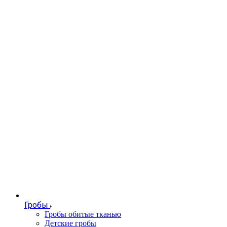
Гробы
Гробы обитые тканью
Детские гробы