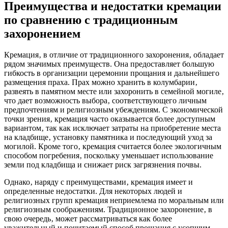
Преимущества и недостатки кремации
по сравнению с традиционным
захоронением
Кремация‚ в отличие от традиционного захоронения‚ обладает
рядом значимых преимуществ. Она предоставляет большую
гибкость в организации церемонии прощания и дальнейшего
размещения праха. Прах можно хранить в колумбарии‚
развеять в памятном месте или захоронить в семейной могиле‚
что дает возможность выбора‚ соответствующего личным
предпочтениям и религиозным убеждениям. С экономической
точки зрения‚ кремация часто оказывается более доступным
вариантом‚ так как исключает затраты на приобретение места
на кладбище‚ установку памятника и последующий уход за
могилой. Кроме того‚ кремация считается более экологичным
способом погребения‚ поскольку уменьшает использование
земли под кладбища и снижает риск загрязнения почвы.
Однако‚ наряду с преимуществами‚ кремация имеет и
определенные недостатки. Для некоторых людей и
религиозных групп кремация неприемлема по моральным или
религиозным соображениям. Традиционное захоронение‚ в
свою очередь‚ может рассматриваться как более
уважительный и почитаемый способ прощания с усопшим.