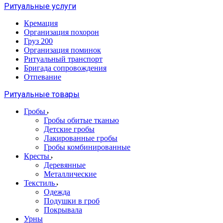
Ритуальные услуги
Кремация
Организация похорон
Груз 200
Организация поминок
Ритуальный транспорт
Бригада сопровождения
Отпевание
Ритуальные товары
Гробы
Гробы обитые тканью
Детские гробы
Лакированные гробы
Гробы комбинированные
Кресты
Деревянные
Металлические
Текстиль
Одежда
Подушки в гроб
Покрывала
Урны