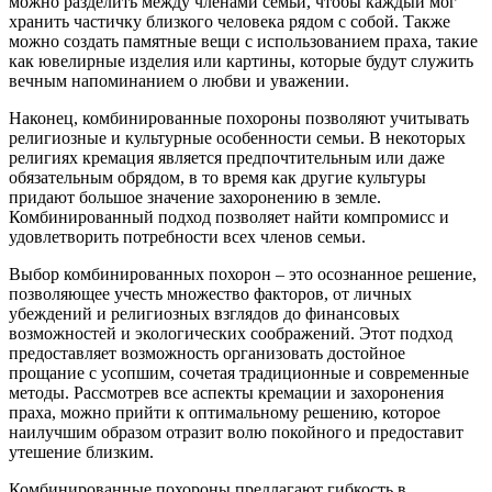
можно разделить между членами семьи, чтобы каждый мог
хранить частичку близкого человека рядом с собой. Также
можно создать памятные вещи с использованием праха, такие
как ювелирные изделия или картины, которые будут служить
вечным напоминанием о любви и уважении.
Наконец, комбинированные похороны позволяют учитывать
религиозные и культурные особенности семьи. В некоторых
религиях кремация является предпочтительным или даже
обязательным обрядом, в то время как другие культуры
придают большое значение захоронению в земле.
Комбинированный подход позволяет найти компромисс и
удовлетворить потребности всех членов семьи.
Выбор комбинированных похорон – это осознанное решение,
позволяющее учесть множество факторов, от личных
убеждений и религиозных взглядов до финансовых
возможностей и экологических соображений. Этот подход
предоставляет возможность организовать достойное
прощание с усопшим, сочетая традиционные и современные
методы. Рассмотрев все аспекты кремации и захоронения
праха, можно прийти к оптимальному решению, которое
наилучшим образом отразит волю покойного и предоставит
утешение близким.
Комбинированные похороны предлагают гибкость в