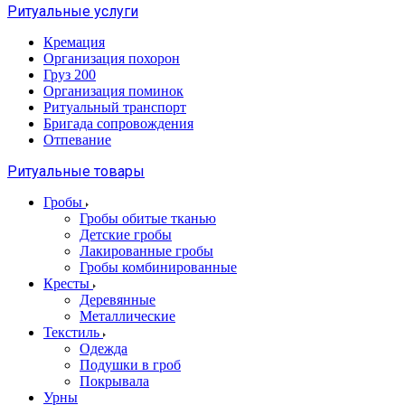
Ритуальные услуги
Кремация
Организация похорон
Груз 200
Организация поминок
Ритуальный транспорт
Бригада сопровождения
Отпевание
Ритуальные товары
Гробы
Гробы обитые тканью
Детские гробы
Лакированные гробы
Гробы комбинированные
Кресты
Деревянные
Металлические
Текстиль
Одежда
Подушки в гроб
Покрывала
Урны