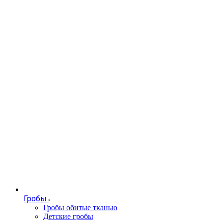
Гробы
Гробы обитые тканью
Детские гробы