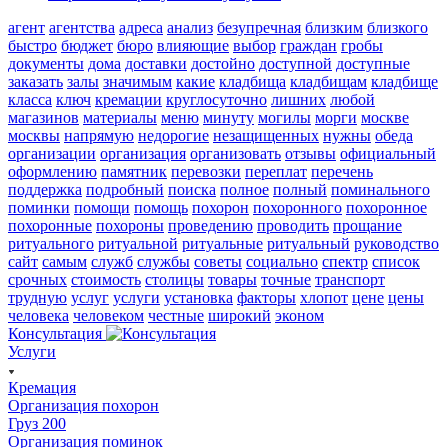
агент
агентства
адреса
анализ
безупречная
близким
близкого
быстро
бюджет
бюро
влияющие
выбор
граждан
гробы
документы
дома
доставки
достойно
доступной
доступные
заказать
залы
значимым
какие
кладбища
кладбищам
кладбище
класса
ключ
кремации
круглосуточно
лишних
любой
магазинов
материалы
меню
минуту
могилы
морги
москве
москвы
напрямую
недорогие
незащищенных
нужны
обеда
организации
организация
организовать
отзывы
официальный
оформлению
памятник
перевозки
переплат
перечень
поддержка
подробный
поиска
полное
полный
поминального
поминки
помощи
помощь
похорон
похоронного
похоронное
похоронные
похороны
проведению
проводить
прощание
ритуального
ритуальной
ритуальные
ритуальный
руководство
сайт
самым
служб
службы
советы
социально
спектр
список
срочных
стоимость
столицы
товары
точные
транспорт
трудную
услуг
услуги
установка
факторы
хлопот
цене
цены
человека
человеком
честные
широкий
эконом
Консультация
Услуги
Кремация
Организация похорон
Груз 200
Организация поминок