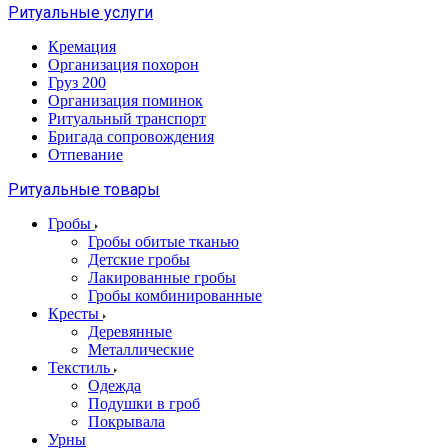
Ритуальные услуги
Кремация
Организация похорон
Груз 200
Организация поминок
Ритуальный транспорт
Бригада сопровождения
Отпевание
Ритуальные товары
Гробы
Гробы обитые тканью
Детские гробы
Лакированные гробы
Гробы комбинированные
Кресты
Деревянные
Металлические
Текстиль
Одежда
Подушки в гроб
Покрывала
Урны