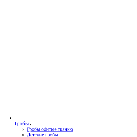
Гробы
Гробы обитые тканью
Детские гробы