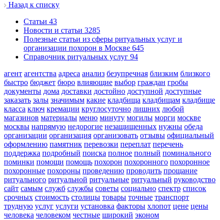
Назад к списку
Cтатьи
43
Новости и статьи
3285
Полезные статьи из сферы ритуальных услуг и
организации похорон в Москве
645
Справочник ритуальных услуг
94
агент
агентства
адреса
анализ
безупречная
близким
близкого
быстро
бюджет
бюро
влияющие
выбор
граждан
гробы
документы
дома
доставки
достойно
доступной
доступные
заказать
залы
значимым
какие
кладбища
кладбищам
кладбище
класса
ключ
кремации
круглосуточно
лишних
любой
магазинов
материалы
меню
минуту
могилы
морги
москве
москвы
напрямую
недорогие
незащищенных
нужны
обеда
организации
организация
организовать
отзывы
официальный
оформлению
памятник
перевозки
переплат
перечень
поддержка
подробный
поиска
полное
полный
поминального
поминки
помощи
помощь
похорон
похоронного
похоронное
похоронные
похороны
проведению
проводить
прощание
ритуального
ритуальной
ритуальные
ритуальный
руководство
сайт
самым
служб
службы
советы
социально
спектр
список
срочных
стоимость
столицы
товары
точные
транспорт
трудную
услуг
услуги
установка
факторы
хлопот
цене
цены
человека
человеком
честные
широкий
эконом