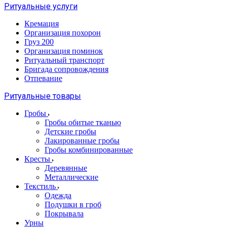
Ритуальные услуги
Кремация
Организация похорон
Груз 200
Организация поминок
Ритуальный транспорт
Бригада сопровождения
Отпевание
Ритуальные товары
Гробы
Гробы обитые тканью
Детские гробы
Лакированные гробы
Гробы комбинированные
Кресты
Деревянные
Металлические
Текстиль
Одежда
Подушки в гроб
Покрывала
Урны