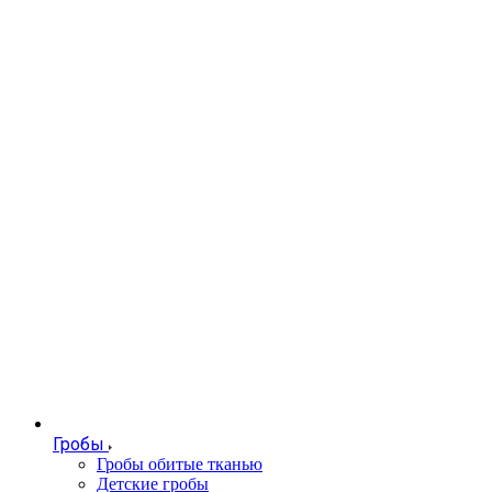
Гробы
Гробы обитые тканью
Детские гробы