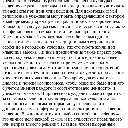
убеждениями семьи. В различных религиях и культурах
существуют разные взгляды на кремацию, и важно учитывать
эти аспекты при принятии решения. Для некоторых семей
религиозные убеждения могут быть определяющим фактором
в выборе между кремацией и традиционным захоронением.
Кроме того, следует рассмотреть практические аспекты, такие
как финансовые возможности и личные предпочтения.
Кремация может быть экономически более выгодным
вариантом по сравнению с традиционным захоронением,
особенно в городских условиях, где стоимость земли под
кладбища высока. Личные предпочтения также играют роль,
поскольку некоторые люди могут считать кремацию более
экологичным или эстетически приемлемым способом
прощания с ушедшим. На этапе определения предпочтений
относительно кремации важно проявить чуткость и уважение
к чувствам всех членов семьи. Это время для открытого
диалога и поиска компромисса, чтобы решение было принято
с учетом мнения каждого и соответствовало ценностям и
убеждениям семьи. В процессе обсуждения можно обратиться
за советом к религиозным лидерам или консультантам по
похоронным вопросам, которые могут предоставить
дополнительную информацию и помочь принять взвешенное
решение. Важно помнить, что выбор способа погребения –
это личное дело каждой семьи, и не существует правильного
или неправильного решения. Главное, чтобы выбранный