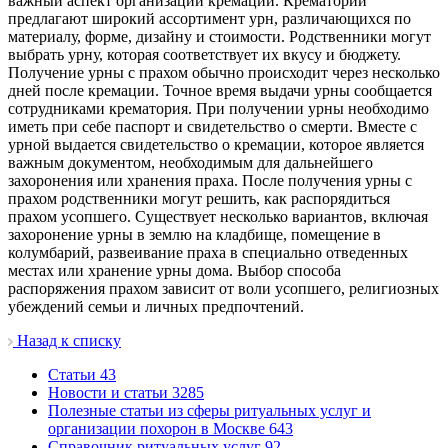
важный аспект организации кремации. Крематории
предлагают широкий ассортимент урн, различающихся по
материалу, форме, дизайну и стоимости. Родственники могут
выбрать урну, которая соответствует их вкусу и бюджету.
Получение урны с прахом обычно происходит через несколько
дней после кремации. Точное время выдачи урны сообщается
сотрудниками крематория. При получении урны необходимо
иметь при себе паспорт и свидетельство о смерти. Вместе с
урной выдается свидетельство о кремации, которое является
важным документом, необходимым для дальнейшего
захоронения или хранения праха. После получения урны с
прахом родственники могут решить, как распорядиться
прахом усопшего. Существует несколько вариантов, включая
захоронение урны в землю на кладбище, помещение в
колумбарий, развеивание праха в специально отведенных
местах или хранение урны дома. Выбор способа
распоряжения прахом зависит от воли усопшего, религиозных
убеждений семьи и личных предпочтений.
Назад к списку
Cтатьи
43
Новости и статьи
3285
Полезные статьи из сферы ритуальных услуг и
организации похорон в Москве
643
Справочник ритуальных услуг
92