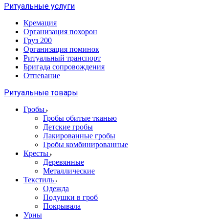
Ритуальные услуги
Кремация
Организация похорон
Груз 200
Организация поминок
Ритуальный транспорт
Бригада сопровождения
Отпевание
Ритуальные товары
Гробы
Гробы обитые тканью
Детские гробы
Лакированные гробы
Гробы комбинированные
Кресты
Деревянные
Металлические
Текстиль
Одежда
Подушки в гроб
Покрывала
Урны