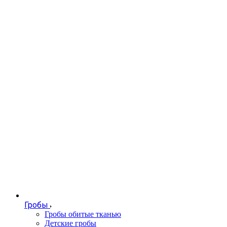
Гробы
Гробы обитые тканью
Детские гробы