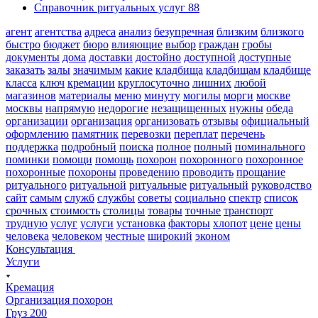
Справочник ритуальных услуг
88
агент
агентства
адреса
анализ
безупречная
близким
близкого
быстро
бюджет
бюро
влияющие
выбор
граждан
гробы
документы
дома
доставки
достойно
доступной
доступные
заказать
залы
значимым
какие
кладбища
кладбищам
кладбище
класса
ключ
кремации
круглосуточно
лишних
любой
магазинов
материалы
меню
минуту
могилы
морги
москве
москвы
напрямую
недорогие
незащищенных
нужны
обеда
организации
организация
организовать
отзывы
официальный
оформлению
памятник
перевозки
переплат
перечень
поддержка
подробный
поиска
полное
полный
поминального
поминки
помощи
помощь
похорон
похоронного
похоронное
похоронные
похороны
проведению
проводить
прощание
ритуального
ритуальной
ритуальные
ритуальный
руководство
сайт
самым
служб
службы
советы
социально
спектр
список
срочных
стоимость
столицы
товары
точные
транспорт
трудную
услуг
услуги
установка
факторы
хлопот
цене
цены
человека
человеком
честные
широкий
эконом
Консультация
Услуги
Кремация
Организация похорон
Груз 200