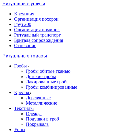
Ритуальные услуги
Кремация
Организация похорон
Груз 200
Организация поминок
Ритуальный транспорт
Бригада сопровождения
Отпевание
Ритуальные товары
Гробы
Гробы обитые тканью
Детские гробы
Лакированные гробы
Гробы комбинированные
Кресты
Деревянные
Металлические
Текстиль
Одежда
Подушки в гроб
Покрывала
Урны