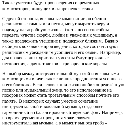
Также уместны будут произведения современных
композиторов, пишущих в жанре неоклассики․
С другой стороны, вокальные композиции, особенно
религиозные гимны или песни, могут выразить веру и
надежду на загробную жизнь․ Тексты песен способны
передать чувства скорби, любви и уважения к ушедшему, а
также предложить утешение и поддержку близким․ Важно
выбирать вокальные произведения, которые соответствуют
религиозным убеждениям усопшего и его семьи․ Например,
для православных христиан уместны будут церковные
песнопения, а для католиков – григорианские хоралы․
На выбор между инструментальной музыкой и вокальными
композициями влияет также личные предпочтения усопшего
и его близких․ Если человек при жизни любил определённую
песню или музыкальный жанр, то его использование на
похоронах может стать трогательным способом почтить его
память․ В некоторых случаях уместно сочетание
инструментальной и вокальной музыки, создающее
гармоничный и сбалансированный звуковой фон․ Например,
во время церемонии прощания может звучать
инструментальная музыка, а в момент выноса гроба –