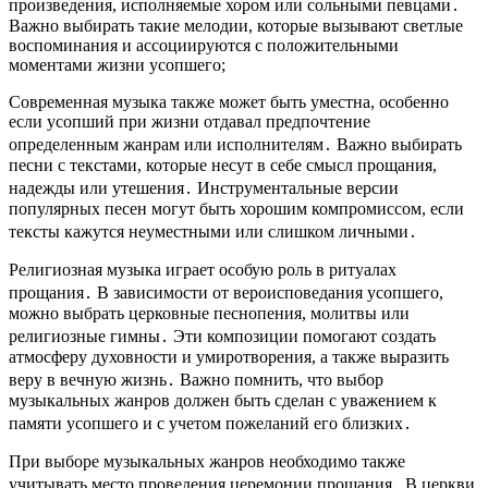
произведения, исполняемые хором или сольными певцами․
Важно выбирать такие мелодии, которые вызывают светлые
воспоминания и ассоциируются с положительными
моментами жизни усопшего;
Современная музыка также может быть уместна, особенно
если усопший при жизни отдавал предпочтение
определенным жанрам или исполнителям․ Важно выбирать
песни с текстами, которые несут в себе смысл прощания,
надежды или утешения․ Инструментальные версии
популярных песен могут быть хорошим компромиссом, если
тексты кажутся неуместными или слишком личными․
Религиозная музыка играет особую роль в ритуалах
прощания․ В зависимости от вероисповедания усопшего,
можно выбрать церковные песнопения, молитвы или
религиозные гимны․ Эти композиции помогают создать
атмосферу духовности и умиротворения, а также выразить
веру в вечную жизнь․ Важно помнить, что выбор
музыкальных жанров должен быть сделан с уважением к
памяти усопшего и с учетом пожеланий его близких․
При выборе музыкальных жанров необходимо также
учитывать место проведения церемонии прощания․ В церкви