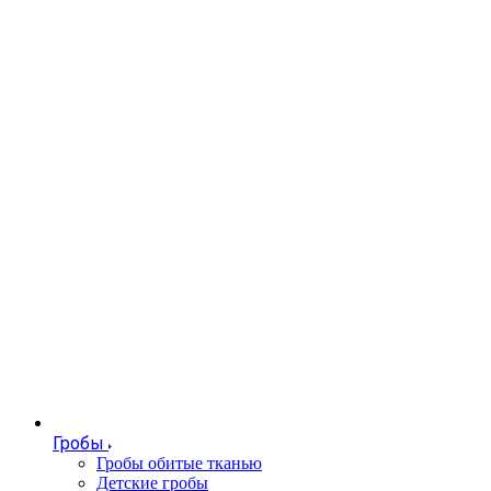
Гробы
Гробы обитые тканью
Детские гробы