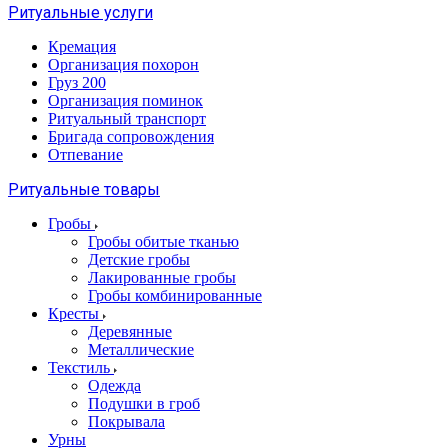
Ритуальные услуги
Кремация
Организация похорон
Груз 200
Организация поминок
Ритуальный транспорт
Бригада сопровождения
Отпевание
Ритуальные товары
Гробы
Гробы обитые тканью
Детские гробы
Лакированные гробы
Гробы комбинированные
Кресты
Деревянные
Металлические
Текстиль
Одежда
Подушки в гроб
Покрывала
Урны