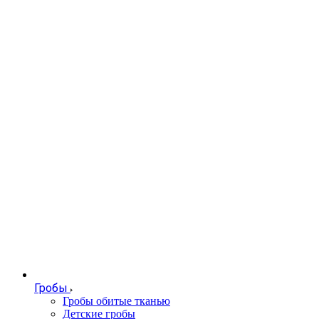
Гробы
Гробы обитые тканью
Детские гробы