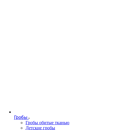
Гробы
Гробы обитые тканью
Детские гробы