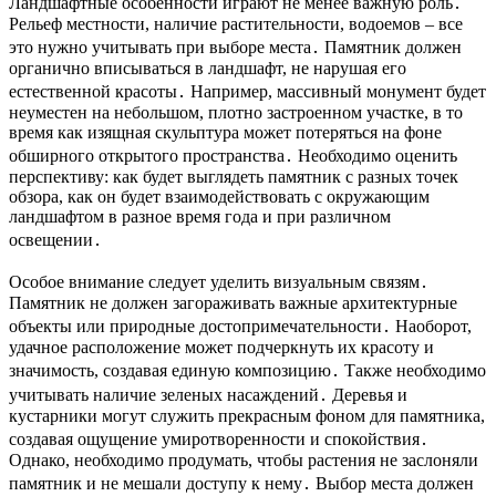
Ландшафтные особенности играют не менее важную роль․
Рельеф местности, наличие растительности, водоемов – все
это нужно учитывать при выборе места․ Памятник должен
органично вписываться в ландшафт, не нарушая его
естественной красоты․ Например, массивный монумент будет
неуместен на небольшом, плотно застроенном участке, в то
время как изящная скульптура может потеряться на фоне
обширного открытого пространства․ Необходимо оценить
перспективу: как будет выглядеть памятник с разных точек
обзора, как он будет взаимодействовать с окружающим
ландшафтом в разное время года и при различном
освещении․
Особое внимание следует уделить визуальным связям․
Памятник не должен загораживать важные архитектурные
объекты или природные достопримечательности․ Наоборот,
удачное расположение может подчеркнуть их красоту и
значимость, создавая единую композицию․ Также необходимо
учитывать наличие зеленых насаждений․ Деревья и
кустарники могут служить прекрасным фоном для памятника,
создавая ощущение умиротворенности и спокойствия․
Однако, необходимо продумать, чтобы растения не заслоняли
памятник и не мешали доступу к нему․ Выбор места должен