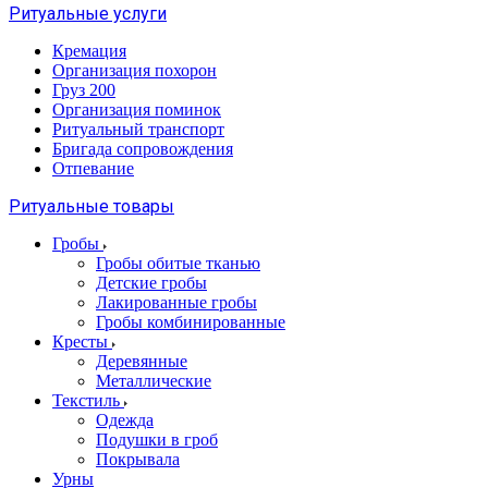
Ритуальные услуги
Кремация
Организация похорон
Груз 200
Организация поминок
Ритуальный транспорт
Бригада сопровождения
Отпевание
Ритуальные товары
Гробы
Гробы обитые тканью
Детские гробы
Лакированные гробы
Гробы комбинированные
Кресты
Деревянные
Металлические
Текстиль
Одежда
Подушки в гроб
Покрывала
Урны