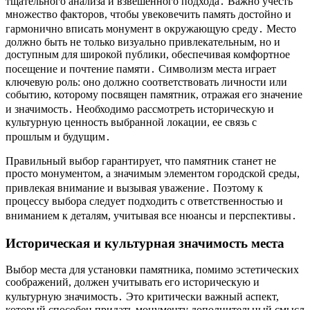
тщательного анализа и взвешенного подхода․ Важно учесть
множество факторов, чтобы увековечить память достойно и
гармонично вписать монумент в окружающую среду․ Место
должно быть не только визуально привлекательным, но и
доступным для широкой публики, обеспечивая комфортное
посещение и почтение памяти․ Символизм места играет
ключевую роль: оно должно соответствовать личности или
событию, которому посвящен памятник, отражая его значение
и значимость․ Необходимо рассмотреть историческую и
культурную ценность выбранной локации, ее связь с
прошлым и будущим․
Правильный выбор гарантирует, что памятник станет не
просто монументом, а значимым элементом городской среды,
привлекая внимание и вызывая уважение․ Поэтому к
процессу выбора следует подходить с ответственностью и
вниманием к деталям, учитывая все нюансы и перспективы․
Историческая и культурная значимость места
Выбор места для установки памятника, помимо эстетических
соображений, должен учитывать его историческую и
культурную значимость․ Это критически важный аспект,
который способен придать монументу дополнительный смысл