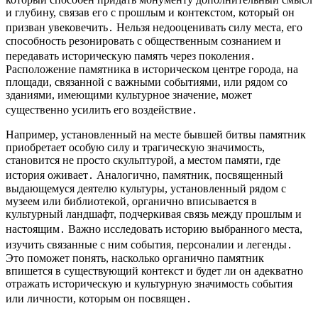
и глубину, связав его с прошлым и контекстом, который он
призван увековечить․ Нельзя недооценивать силу места, его
способность резонировать с общественным сознанием и
передавать историческую память через поколения․
Расположение памятника в историческом центре города, на
площади, связанной с важными событиями, или рядом со
зданиями, имеющими культурное значение, может
существенно усилить его воздействие․
Например, установленный на месте бывшей битвы памятник
приобретает особую силу и трагическую значимость,
становится не просто скульптурой, а местом памяти, где
история оживает․ Аналогично, памятник, посвященный
выдающемуся деятелю культуры, установленный рядом с
музеем или библиотекой, органично вписывается в
культурный ландшафт, подчеркивая связь между прошлым и
настоящим․ Важно исследовать историю выбранного места,
изучить связанные с ним события, персоналии и легенды․
Это поможет понять, насколько органично памятник
впишется в существующий контекст и будет ли он адекватно
отражать историческую и культурную значимость события
или личности, которым он посвящен․