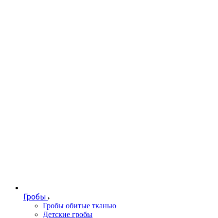
Гробы
Гробы обитые тканью
Детские гробы