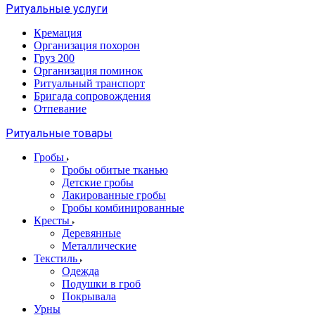
Ритуальные услуги
Кремация
Организация похорон
Груз 200
Организация поминок
Ритуальный транспорт
Бригада сопровождения
Отпевание
Ритуальные товары
Гробы
Гробы обитые тканью
Детские гробы
Лакированные гробы
Гробы комбинированные
Кресты
Деревянные
Металлические
Текстиль
Одежда
Подушки в гроб
Покрывала
Урны