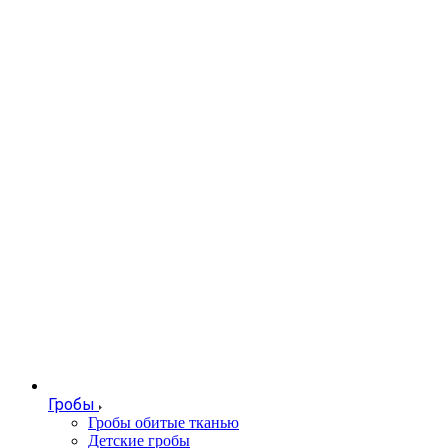
Гробы
Гробы обитые тканью
Детские гробы