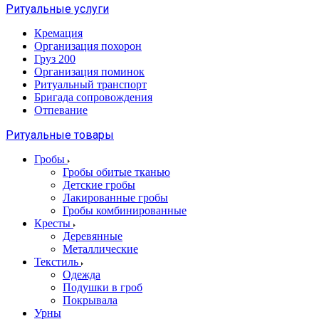
Ритуальные услуги
Кремация
Организация похорон
Груз 200
Организация поминок
Ритуальный транспорт
Бригада сопровождения
Отпевание
Ритуальные товары
Гробы
Гробы обитые тканью
Детские гробы
Лакированные гробы
Гробы комбинированные
Кресты
Деревянные
Металлические
Текстиль
Одежда
Подушки в гроб
Покрывала
Урны