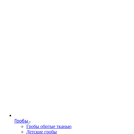
Гробы
Гробы обитые тканью
Детские гробы